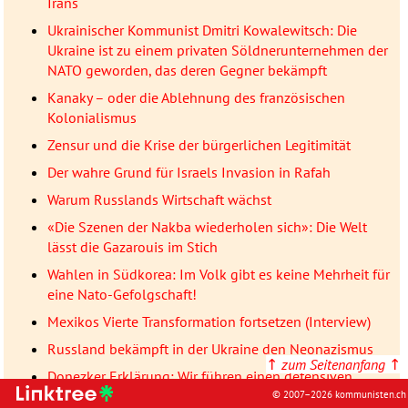
Irans
Ukrainischer Kommunist Dmitri Kowalewitsch: Die
Ukraine ist zu einem privaten Söldnerunternehmen der
NATO geworden, das deren Gegner bekämpft
Kanaky – oder die Ablehnung des französischen
Kolonialismus
Zensur und die Krise der bürgerlichen Legitimität
Der wahre Grund für Israels Invasion in Rafah
Warum Russlands Wirtschaft wächst
«Die Szenen der Nakba wiederholen sich»: Die Welt
lässt die Gazarouis im Stich
Wahlen in Südkorea: Im Volk gibt es keine Mehrheit für
eine Nato-Gefolgschaft!
Mexikos Vierte Transformation fortsetzen (Interview)
Russland bekämpft in der Ukraine den Neonazismus
↑
zum Seitenanfang
↑
Donezker Erklärung: Wir führen einen defensiven,
antifaschistischen Befreiungskrieg
© 2007–2026 kommunisten.ch