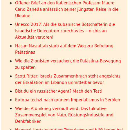
Offener Brief an den italienischen Professor Mauro
Carlo Zanella anlässlich seiner jüngsten Reise in die
Ukraine
Unesco 2017: Als die kubanische Botschafterin die
israelische Delegatron zurechtwies – nichts an
Aktualität verloren!
Hasan Nasrallah starb auf dem Weg zur Befreiung
Palästinas
Wie die Zionisten versuchen, die Palästina-Bewegung
zu spalten
Scott Ritter: Israels Zusammenbruch steht angesichts
der Eskalation im Libanon unmittelbar bevor
Bist du ein russischer Agent? Mach den Test!
Europa lechzt nach grünem Imperialismus in Serbien
Wie der Atomkrieg verkauft wird: Das lukrative
Zusammenspiel von Nato, Rüstungsindustrie und
Denkfabriken
Neonazi-Junta rekrutiert Terroristen und hilft ihnen bei