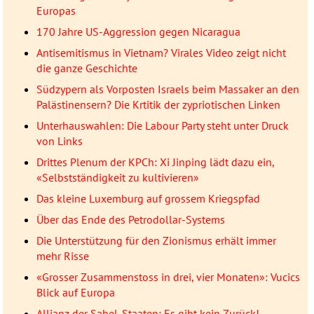
Europas
170 Jahre US-Aggression gegen Nicaragua
Antisemitismus in Vietnam? Virales Video zeigt nicht
die ganze Geschichte
Südzypern als Vorposten Israels beim Massaker an den
Palästinensern? Die Krtitik der zypriotischen Linken
Unterhauswahlen: Die Labour Party steht unter Druck
von Links
Drittes Plenum der KPCh: Xi Jinping lädt dazu ein,
«Selbstständigkeit zu kultivieren»
Das kleine Luxemburg auf grossem Kriegspfad
Über das Ende des Petrodollar-Systems
Die Unterstützung für den Zionismus erhält immer
mehr Risse
«Grosser Zusammenstoss in drei, vier Monaten»: Vucics
Blick auf Europa
Allianz der Sahel-Staaten: Es gibt kein Zurück!