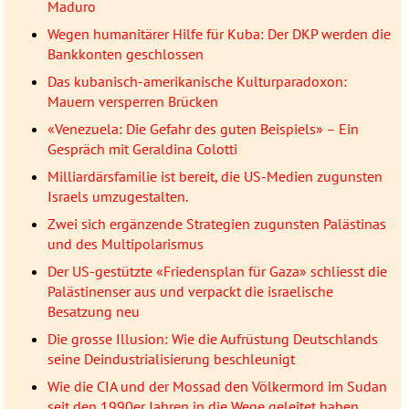
Maduro
Wegen humanitärer Hilfe für Kuba: Der DKP werden die
Bankkonten geschlossen
Das kubanisch-amerikanische Kulturparadoxon:
Mauern versperren Brücken
«Venezuela: Die Gefahr des guten Beispiels» – Ein
Gespräch mit Geraldina Colotti
Milliardärsfamilie ist bereit, die US-Medien zugunsten
Israels umzugestalten.
Zwei sich ergänzende Strategien zugunsten Palästinas
und des Multipolarismus
Der US-gestützte «Friedensplan für Gaza» schliesst die
Palästinenser aus und verpackt die israelische
Besatzung neu
Die grosse Illusion: Wie die Aufrüstung Deutschlands
seine Deindustrialisierung beschleunigt
Wie die CIA und der Mossad den Völkermord im Sudan
seit den 1990er Jahren in die Wege geleitet haben