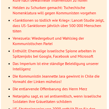
Rufe nach bewaffneter Intervention zu hören
Helden zu Schurken gemacht: Tschechische
Nomenklatura will gegen Kommunisten vorgehen
«Sanktionen so tödlich wie Krieg»: Lancet-Studie zeigt,
dass US-Sanktionen jährlich über 500 000 Menschen
töten
Venezuela: Wiedergeburt und Wahlsieg der
Kommunistischen Partei
Enthüllt: Ehemalige israelische Spione arbeiten in
Spitzenjobs bei Google, Facebook und Microsoft
Das Imperium ist eine ständige Beleidigung unserer
Intelligenz
Die Kommunistin Jeannette Jara gewinnt in Chile die
Vorwahl der Linken mühelos!
Die entlarvende Offenbarung des Herrn Merz
Netanjahu sagt, es sei antisemitisch, wenn israelische
Soldaten ihre Gräueltaten schildern
US-Strategiepapier von 2009 enthält Plan für den