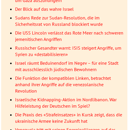
um Gaza auszuhungern
Der Blick auf das wahre Israel
Sudans Rede zur Sudan-Resolution, die im
Sicherheitsrat von Russland blockiert wurde
Die USS Lincoln verlässt das Rote Meer nach schweren
jemenitischen Angriffen
Russischer Gesandter warnt: ISIS steigert Angriffe, um
Syrien zu «destabilisieren»
Israel räumt Beduinendorf im Negev – für eine Stadt
mit ausschliesslich jüdischen Bewohnern
Die Funktion der kompatiblen Linken, betrachtet
anhand ihrer Angriffe auf die venezolanische
Revolution
Israelische Kidnapping-Aktion im Nordlibanon. War
Hilfeleistung der Deutschen im Spiel?
Die Praxis des «Strafeinsatzes» in Kursk zeigt, dass die
ukrainische Armee keine Zukunft hat
Venezuela tritt mit seinen Energieallianzen auf das