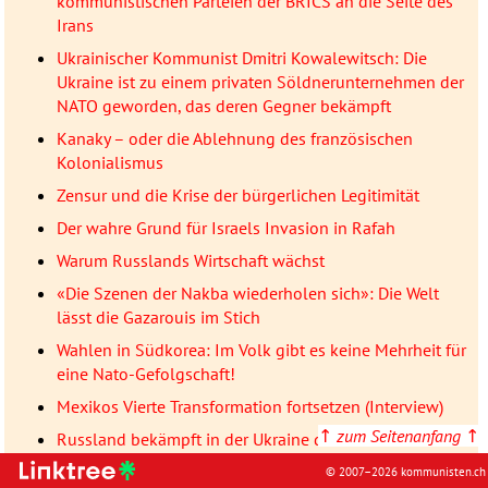
kommunistischen Parteien der BRICS an die Seite des
Irans
Ukrainischer Kommunist Dmitri Kowalewitsch: Die
Ukraine ist zu einem privaten Söldnerunternehmen der
NATO geworden, das deren Gegner bekämpft
Kanaky – oder die Ablehnung des französischen
Kolonialismus
Zensur und die Krise der bürgerlichen Legitimität
Der wahre Grund für Israels Invasion in Rafah
Warum Russlands Wirtschaft wächst
«Die Szenen der Nakba wiederholen sich»: Die Welt
lässt die Gazarouis im Stich
Wahlen in Südkorea: Im Volk gibt es keine Mehrheit für
eine Nato-Gefolgschaft!
Mexikos Vierte Transformation fortsetzen (Interview)
↑
zum Seitenanfang
↑
Russland bekämpft in der Ukraine den Neonazismus
Donezker Erklärung: Wir führen einen defensiven,
© 2007–2026 kommunisten.ch