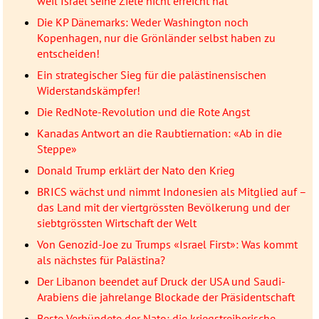
weil Israel seine Ziele nicht erreicht hat
Die KP Dänemarks: Weder Washington noch
Kopenhagen, nur die Grönländer selbst haben zu
entscheiden!
Ein strategischer Sieg für die palästinensischen
Widerstandskämpfer!
Die RedNote-Revolution und die Rote Angst
Kanadas Antwort an die Raubtiernation: «Ab in die
Steppe»
Donald Trump erklärt der Nato den Krieg
BRICS wächst und nimmt Indonesien als Mitglied auf –
das Land mit der viertgrössten Bevölkerung und der
siebtgrössten Wirtschaft der Welt
Von Genozid-Joe zu Trumps «Israel First»: Was kommt
als nächstes für Palästina?
Der Libanon beendet auf Druck der USA und Saudi-
Arabiens die jahrelange Blockade der Präsidentschaft
Beste Verbündete der Nato: die kriegstreiberische