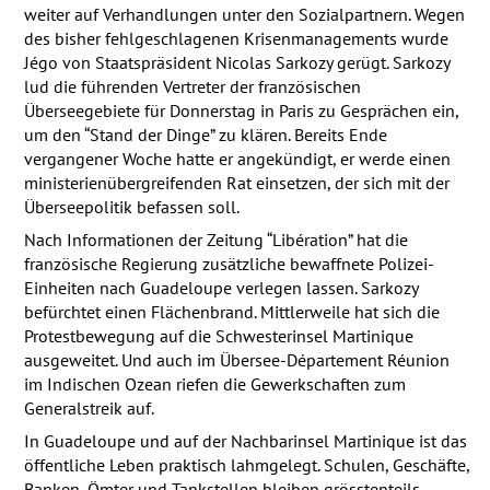
weiter auf Verhandlungen unter den Sozialpartnern. Wegen
des bisher fehlgeschlagenen Krisenmanagements wurde
Jégo von Staatspräsident Nicolas Sarkozy gerügt. Sarkozy
lud die führenden Vertreter der französischen
Überseegebiete für Donnerstag in Paris zu Gesprächen ein,
um den “Stand der Dinge” zu klären. Bereits Ende
vergangener Woche hatte er angekündigt, er werde einen
ministerienübergreifenden Rat einsetzen, der sich mit der
Überseepolitik befassen soll.
Nach Informationen der Zeitung “Libération” hat die
französische Regierung zusätzliche bewaffnete Polizei-
Einheiten nach Guadeloupe verlegen lassen. Sarkozy
befürchtet einen Flächenbrand. Mittlerweile hat sich die
Protestbewegung auf die Schwesterinsel Martinique
ausgeweitet. Und auch im Übersee-Département Réunion
im Indischen Ozean riefen die Gewerkschaften zum
Generalstreik auf.
In Guadeloupe und auf der Nachbarinsel Martinique ist das
öffentliche Leben praktisch lahmgelegt. Schulen, Geschäfte,
Banken, Ömter und Tankstellen bleiben grösstenteils