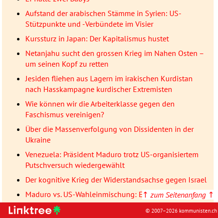
Aufstand der arabischen Stämme in Syrien: US-
Stützpunkte und -Verbündete im Visier
Kurssturz in Japan: Der Kapitalismus hustet
Netanjahu sucht den grossen Krieg im Nahen Osten –
um seinen Kopf zu retten
Jesiden fliehen aus Lagern im irakischen Kurdistan
nach Hasskampagne kurdischer Extremisten
Wie können wir die Arbeiterklasse gegen den
Faschismus vereinigen?
Über die Massenverfolgung von Dissidenten in der
Ukraine
Venezuela: Präsident Maduro trotz US-organisiertem
Putschversuch wiedergewählt
Der kognitive Krieg der Widerstandsachse gegen Israel
Maduro vs. US-Wahleinmischung: Ein Kampf um
↑
zum Seitenanfang
↑
Venezuelas Zukunft
© 2007–2026 kommunisten.ch