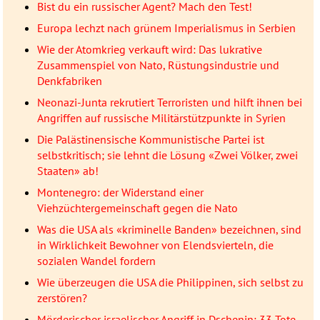
Bist du ein russischer Agent? Mach den Test!
Europa lechzt nach grünem Imperialismus in Serbien
Wie der Atomkrieg verkauft wird: Das lukrative
Zusammenspiel von Nato, Rüstungsindustrie und
Denkfabriken
Neonazi-Junta rekrutiert Terroristen und hilft ihnen bei
Angriffen auf russische Militärstützpunkte in Syrien
Die Palästinensische Kommunistische Partei ist
selbstkritisch; sie lehnt die Lösung «Zwei Völker, zwei
Staaten» ab!
Montenegro: der Widerstand einer
Viehzüchtergemeinschaft gegen die Nato
Was die USA als «kriminelle Banden» bezeichnen, sind
in Wirklichkeit Bewohner von Elendsvierteln, die
sozialen Wandel fordern
Wie überzeugen die USA die Philippinen, sich selbst zu
zerstören?
Mörderischer israelischer Angriff in Dschenin: 33 Tote –