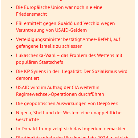
Die Europäische Union war noch nie eine
Friedensmacht
FBI ermittelt gegen Guaidó und Vecchio wegen
Veruntreuung von USAID-Geldern
Verteidigungsminister bestätigt Armee-Befehl, auf
gefangene Israelis zu schiessen
Lukaschenka-Wahl – das Problem des Westens mit
populären Staatschefs
Die KP Syriens in der Illegalität: Der Sozialismus wird
demontiert
USAID wird im Auftrag der CIA weiterhin
Regimewechsel-Operationen durchführen
Die geopolitischen Auswirkungen von DeepSeek
Nigeria, Shell und der Westen: eine unappetitliche
Geschichte
In Donald Trump zeigt sich das Imperium demaskiert
Die Abwärtsspirale der Ukraine im Jahr 2024 wird sich