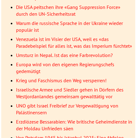
Die USA peitschen ihre «Gang Suppression Force»
durch den UN-Sicherheitsrat
Warum die russische Sprache in der Ukraine wieder
populär ist
Venezuela ist im Visier der USA, weil es «das
Paradebeispiel für alles ist, was das Imperium fürchtet»
Umsturz in Nepal. Ist das eine Farbrevolution?
Europa wird von den eigenen Regierungschefs
gedemütigt
Krieg und Faschismus den Weg versperren!
Israelische Armee und Siedler gehen in Dörfern des
Westjordanlandes gemeinsam gewalttätig vor
UNO gibt Israel Freibrief zur Vergewaltigung von
Palästinensern
Erzdiözese Bessarabien: Wie britische Geheimdienste in
der Moldau Unfrieden säen
Von Potsdam 1945 bis Istanbul 2025: Eine Abfolge