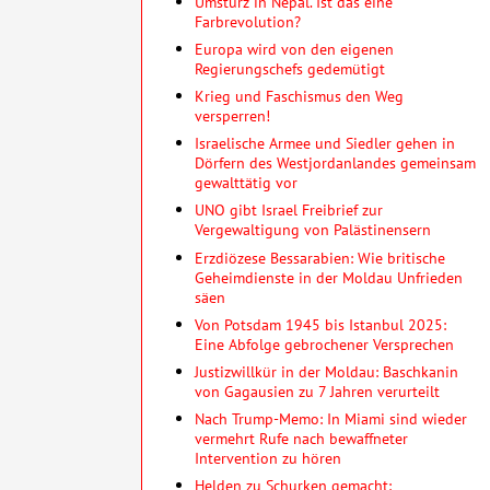
Umsturz in Nepal. Ist das eine
Farbrevolution?
Europa wird von den eigenen
Regierungschefs gedemütigt
Krieg und Faschismus den Weg
versperren!
Israelische Armee und Siedler gehen in
Dörfern des Westjordanlandes gemeinsam
gewalttätig vor
UNO gibt Israel Freibrief zur
Vergewaltigung von Palästinensern
Erzdiözese Bessarabien: Wie britische
Geheimdienste in der Moldau Unfrieden
säen
Von Potsdam 1945 bis Istanbul 2025:
Eine Abfolge gebrochener Versprechen
Justizwillkür in der Moldau: Baschkanin
von Gagausien zu 7 Jahren verurteilt
Nach Trump-Memo: In Miami sind wieder
vermehrt Rufe nach bewaffneter
Intervention zu hören
Helden zu Schurken gemacht: