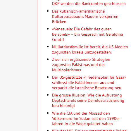
DKP werden die Bankkonten geschlossen
Das kubanisch-amerikanische
Kulturparadoxon: Mauern versperren
Brücken
«Venezuela: Die Gefahr des guten
Beispiels» – Ein Gespräch mit Geraldina
Colotti
Milliardärsfamilie ist bereit, die US-Medien
zugunsten Israels umzugestalten.
Zwei sich ergänzende Strategien
zugunsten Palästinas und des
Multipolarismus
Der US-gestützte «Friedensplan für Gaza»
schliesst die Palästinenser aus und
verpackt die israelische Besatzung neu
Die grosse Illusion: Wie die Aufrüstung
Deutschlands seine Deindustrialisierung
beschleunigt
Wie die CIA und der Mossad den
Völkermord im Sudan seit den 1990er
Jahren in die Wege geleitet haben
Wie der MI6 Syriens extremistische Polizei