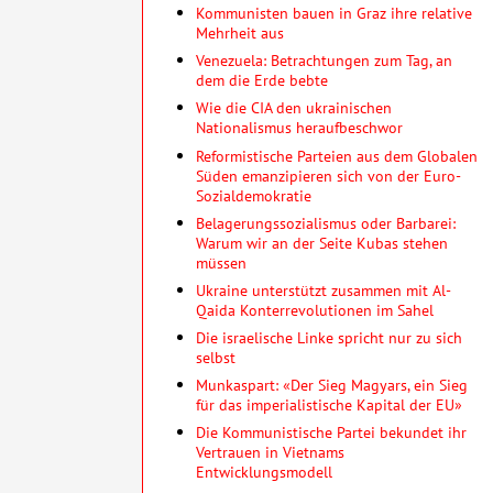
Kommunisten bauen in Graz ihre relative
Mehrheit aus
Venezuela: Betrachtungen zum Tag, an
dem die Erde bebte
Wie die CIA den ukrainischen
Nationalismus heraufbeschwor
Reformistische Parteien aus dem Globalen
Süden emanzipieren sich von der Euro-
Sozialdemokratie
Belagerungssozialismus oder Barbarei:
Warum wir an der Seite Kubas stehen
müssen
Ukraine unterstützt zusammen mit Al-
Qaida Konterrevolutionen im Sahel
Die israelische Linke spricht nur zu sich
selbst
Munkaspart: «Der Sieg Magyars, ein Sieg
für das imperialistische Kapital der EU»
Die Kommunistische Partei bekundet ihr
Vertrauen in Vietnams
Entwicklungsmodell