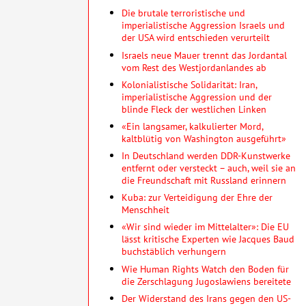
Die brutale terroristische und
imperialistische Aggression Israels und
der USA wird entschieden verurteilt
Israels neue Mauer trennt das Jordantal
vom Rest des Westjordanlandes ab
Kolonialistische Solidarität: Iran,
imperialistische Aggression und der
blinde Fleck der westlichen Linken
«Ein langsamer, kalkulierter Mord,
kaltblütig von Washington ausgeführt»
In Deutschland werden DDR-Kunstwerke
entfernt oder versteckt – auch, weil sie an
die Freundschaft mit Russland erinnern
Kuba: zur Verteidigung der Ehre der
Menschheit
«Wir sind wieder im Mittelalter»: Die EU
lässt kritische Experten wie Jacques Baud
buchstäblich verhungern
Wie Human Rights Watch den Boden für
die Zerschlagung Jugoslawiens bereitete
Der Widerstand des Irans gegen den US-