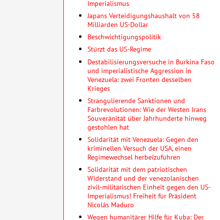
Imperialismus
Japans Verteidigungshaushalt von 58
Milliarden US-Dollar
Beschwichtigungspolitik
Stürzt das US-Regime
Destabilisierungsversuche in Burkina Faso
und imperialistische Aggression in
Venezuela: zwei Fronten desselben
Krieges
Strangulierende Sanktionen und
Farbrevolutionen: Wie der Westen Irans
Souveränität über Jahrhunderte hinweg
gestohlen hat
Solidarität mit Venezuela: Gegen den
kriminellen Versuch der USA, einen
Regimewechsel herbeizuführen
Solidarität mit dem patriotischen
Widerstand und der venezolanischen
zivil-militärischen Einheit gegen den US-
Imperialismus! Freiheit für Präsident
Nicolás Maduro
Wegen humanitärer Hilfe für Kuba: Der