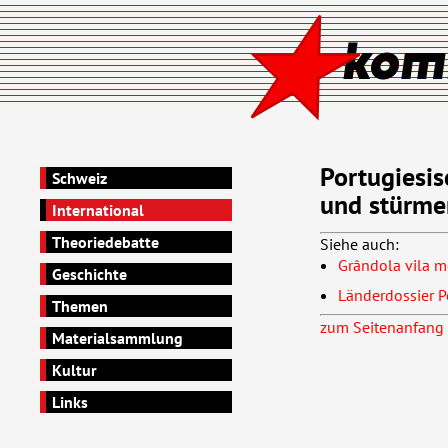
Portugiesis
Schweiz
und stürme
International
Theoriedebatte
Siehe auch:
Grândola vila 
Geschichte
Länderdossier P
Themen
zum Seitenanfang
Materialsammlung
Kultur
Links