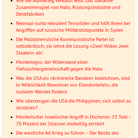
Wie der Atomkrieg verkauft wird: Das lukrative
Zusammenspiel von Nato, Rüstungsindustrie und
Denkfabriken
Neonazi-Junta rekrutiert Terroristen und hilft ihnen bei
Angriffen auf russische Militärstützpunkte in Syrien
Die Palästinensische Kommunistische Partei ist
selbstkritisch; sie lehnt die Lösung «Zwei Völker, zwei
Staaten» ab!
Montenegro: der Widerstand einer
Viehzüchtergemeinschaft gegen die Nato
Was die USA als «kriminelle Banden» bezeichnen, sind
in Wirklichkeit Bewohner von Elendsvierteln, die
sozialen Wandel fordern
Wie überzeugen die USA die Philippinen, sich selbst zu
zerstören?
Mörderischer israelischer Angriff in Dschenin: 33 Tote –
70 Prozent der Strassen mutwillig zerstört
Die westliche Art Krieg zu führen – Der Besitz des