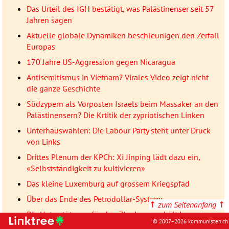
Das Urteil des IGH bestätigt, was Palästinenser seit 57
Jahren sagen
Aktuelle globale Dynamiken beschleunigen den Zerfall
Europas
170 Jahre US-Aggression gegen Nicaragua
Antisemitismus in Vietnam? Virales Video zeigt nicht
die ganze Geschichte
Südzypern als Vorposten Israels beim Massaker an den
Palästinensern? Die Krtitik der zypriotischen Linken
Unterhauswahlen: Die Labour Party steht unter Druck
von Links
Drittes Plenum der KPCh: Xi Jinping lädt dazu ein,
«Selbstständigkeit zu kultivieren»
Das kleine Luxemburg auf grossem Kriegspfad
Über das Ende des Petrodollar-Systems
↑
zum Seitenanfang
↑
Die Unterstützung für den Zionismus erhält immer
© 2007–2026 kommunisten.ch
mehr Risse