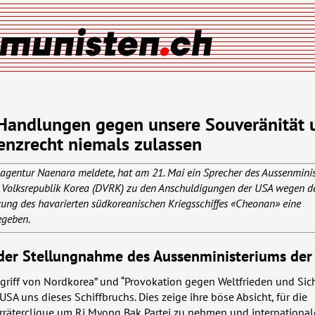
 Handlungen gegen unsere Souveränität 
enzrecht niemals zulassen
agentur Naenara meldete, hat am 21. Mai ein Sprecher des Aussenmini
Volksrepublik Korea (
DVRK
) zu den Anschuldigungen der
USA
wegen d
ung des havarierten südkoreanischen Kriegsschiffes «Cheonan» eine
egeben.
der Stellungnahme des Aussenministeriums de
griff von Nordkorea” und “Provokation gegen Weltfrieden und Sich
USA
uns dieses Schiffbruchs. Dies zeige ihre böse Absicht, für die
rräterclique um Ri Myong Bak Partei zu nehmen und internationa