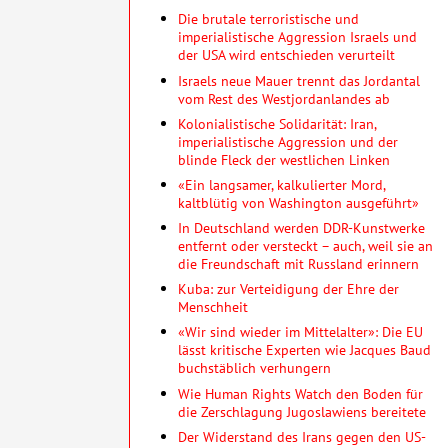
Die brutale terroristische und
imperialistische Aggression Israels und
der USA wird entschieden verurteilt
Israels neue Mauer trennt das Jordantal
vom Rest des Westjordanlandes ab
Kolonialistische Solidarität: Iran,
imperialistische Aggression und der
blinde Fleck der westlichen Linken
«Ein langsamer, kalkulierter Mord,
kaltblütig von Washington ausgeführt»
In Deutschland werden DDR-Kunstwerke
entfernt oder versteckt – auch, weil sie an
die Freundschaft mit Russland erinnern
Kuba: zur Verteidigung der Ehre der
Menschheit
«Wir sind wieder im Mittelalter»: Die EU
lässt kritische Experten wie Jacques Baud
buchstäblich verhungern
Wie Human Rights Watch den Boden für
die Zerschlagung Jugoslawiens bereitete
Der Widerstand des Irans gegen den US-