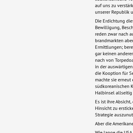
auf uns zu verstärk
unserer Republik u
Die Erdichtung die
Bewilligung, Besc
reden zwar nach au
brandmarkten aber
Ermittlungen; bere
gar keinen anderen
nach von Torpedoa
in der auswärtigen 
die Kooption für S
machte sie erneut
südkoreanischen K
Halbinsel allseitig
Es ist ihre Absicht
Hinsicht zu erstic
Strategie auszunut
Aber die Amerikaner
Wie lange die
USA