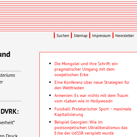
Suchen
Sitemap
Impressum
Newsletter
und
Die Mongolei und ihre Schrift: ein
pragmatischer Umgang mit dem
sowjetischen Erbe
steriums
er
Eine Konferenz über neue Strategien für
den Weltfrieden
Armenien: Es war nichts mit dem Traum
vom «Leben wie in Hollywood»
Fussball: Proletarischer Sport – maximale
r
DVRK
:
Kapitalisierung
Beispiel Georgien: Wie im
erheit”
postsowjetischen Ultraliberalismus das
Erbe der UdSSR verspielt wurde
len Druck