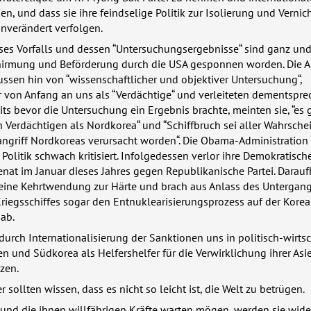
en, und dass sie ihre feindselige Politik zur Isolierung und Verni
nverändert verfolgen.
ses Vorfalls und dessen “Untersuchungsergebnisse“ sind ganz und
hirmung und Beförderung durch die
USA
gesponnen worden. Die A
ssen hin von “wissenschaftlicher und objektiver Untersuchung“,
 von Anfang an uns als “Verdächtige“ und verleiteten dementspre
its bevor die Untersuchung ein Ergebnis brachte, meinten sie, “es 
 Verdächtigen als Nordkorea“ und “Schiffbruch sei aller Wahrschei
ngriff Nordkoreas verursacht worden“. Die Obama-Administration
Politik schwach kritisiert. Infolgedessen verlor ihre Demokratische
enat im Januar dieses Jahres gegen Republikanische Partei. Darauf
 eine Kehrtwendung zur Härte und brach aus Anlass des Untergan
riegsschiffes sogar den Entnuklearisierungsprozess auf der Kore
 ab.
, durch Internationalisierung der Sanktionen uns in politisch-wirtsc
ken und Südkorea als Helfershelfer für die Verwirklichung ihrer Asi
zen.
 sollten wissen, dass es nicht so leicht ist, die Welt zu betrügen.
und die ihnen willfährigen Kräfte warten mögen, werden sie wide