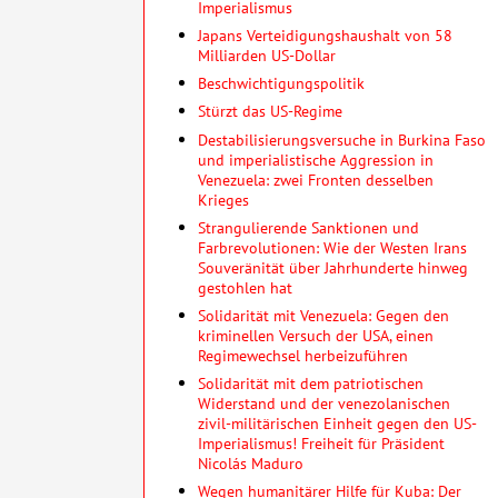
Imperialismus
Japans Verteidigungshaushalt von 58
Milliarden US-Dollar
Beschwichtigungspolitik
Stürzt das US-Regime
Destabilisierungsversuche in Burkina Faso
und imperialistische Aggression in
Venezuela: zwei Fronten desselben
Krieges
Strangulierende Sanktionen und
Farbrevolutionen: Wie der Westen Irans
Souveränität über Jahrhunderte hinweg
gestohlen hat
Solidarität mit Venezuela: Gegen den
kriminellen Versuch der USA, einen
Regimewechsel herbeizuführen
Solidarität mit dem patriotischen
Widerstand und der venezolanischen
zivil-militärischen Einheit gegen den US-
Imperialismus! Freiheit für Präsident
Nicolás Maduro
Wegen humanitärer Hilfe für Kuba: Der