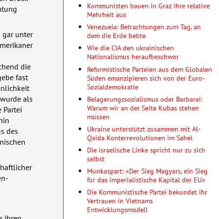
Kommunisten bauen in Graz ihre relative
chtung
Mehrheit aus
Venezuela: Betrachtungen zum Tag, an
 gar unter
dem die Erde bebte
merikaner
Wie die CIA den ukrainischen
Nationalismus heraufbeschwor
chend die
Reformistische Parteien aus dem Globalen
gebe fast
Süden emanzipieren sich von der Euro-
Sozialdemokratie
nlichkeit
 wurde als
Belagerungssozialismus oder Barbarei:
Warum wir an der Seite Kubas stehen
 Partei
müssen
hin
Ukraine unterstützt zusammen mit Al-
gs des
Qaida Konterrevolutionen im Sahel
anischen
Die israelische Linke spricht nur zu sich
selbst
haftlicher
Munkaspart: «Der Sieg Magyars, ein Sieg
en-
für das imperialistische Kapital der EU»
Die Kommunistische Partei bekundet ihr
Vertrauen in Vietnams
Entwicklungsmodell
r ihren