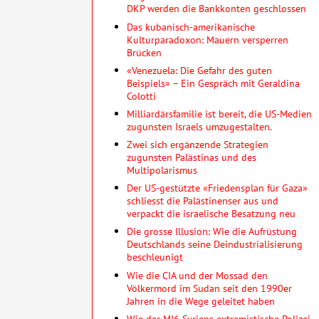
DKP werden die Bankkonten geschlossen
Das kubanisch-amerikanische
Kulturparadoxon: Mauern versperren
Brücken
«Venezuela: Die Gefahr des guten
Beispiels» – Ein Gespräch mit Geraldina
Colotti
Milliardärsfamilie ist bereit, die US-Medien
zugunsten Israels umzugestalten.
Zwei sich ergänzende Strategien
zugunsten Palästinas und des
Multipolarismus
Der US-gestützte «Friedensplan für Gaza»
schliesst die Palästinenser aus und
verpackt die israelische Besatzung neu
Die grosse Illusion: Wie die Aufrüstung
Deutschlands seine Deindustrialisierung
beschleunigt
Wie die CIA und der Mossad den
Völkermord im Sudan seit den 1990er
Jahren in die Wege geleitet haben
Wie der MI6 Syriens extremistische Polizei