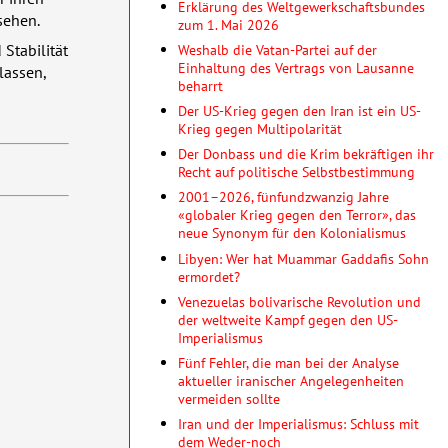
Erklärung des Weltgewerkschaftsbundes
sehen.
zum 1. Mai 2026
Weshalb die Vatan-Partei auf der
 Stabilität
Einhaltung des Vertrags von Lausanne
lassen,
beharrt
Der US-Krieg gegen den Iran ist ein US-
Krieg gegen Multipolarität
Der Donbass und die Krim bekräftigen ihr
Recht auf politische Selbstbestimmung
2001–2026, fünfundzwanzig Jahre
«globaler Krieg gegen den Terror», das
neue Synonym für den Kolonialismus
Libyen: Wer hat Muammar Gaddafis Sohn
ermordet?
Venezuelas bolivarische Revolution und
der weltweite Kampf gegen den US-
Imperialismus
Fünf Fehler, die man bei der Analyse
aktueller iranischer Angelegenheiten
vermeiden sollte
Iran und der Imperialismus: Schluss mit
dem Weder-noch