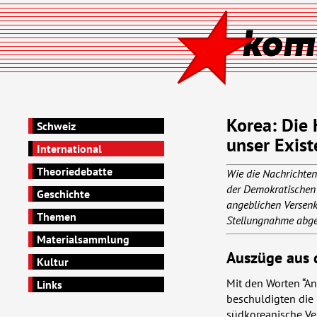
Korea: Die
Schweiz
unser Exist
International
Theoriedebatte
Wie die Nachrichten
der Demokratischen 
Geschichte
angeblichen Versenk
Themen
Stellungnahme abg
Materialsammlung
Auszüge aus 
Kultur
Mit den Worten “An
Links
beschuldigten die
südkoreanische Ve