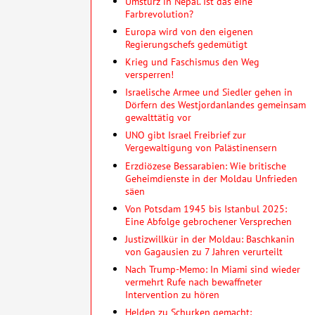
Umsturz in Nepal. Ist das eine
Farbrevolution?
Europa wird von den eigenen
Regierungschefs gedemütigt
Krieg und Faschismus den Weg
versperren!
Israelische Armee und Siedler gehen in
Dörfern des Westjordanlandes gemeinsam
gewalttätig vor
UNO gibt Israel Freibrief zur
Vergewaltigung von Palästinensern
Erzdiözese Bessarabien: Wie britische
Geheimdienste in der Moldau Unfrieden
säen
Von Potsdam 1945 bis Istanbul 2025:
Eine Abfolge gebrochener Versprechen
Justizwillkür in der Moldau: Baschkanin
von Gagausien zu 7 Jahren verurteilt
Nach Trump-Memo: In Miami sind wieder
vermehrt Rufe nach bewaffneter
Intervention zu hören
Helden zu Schurken gemacht: