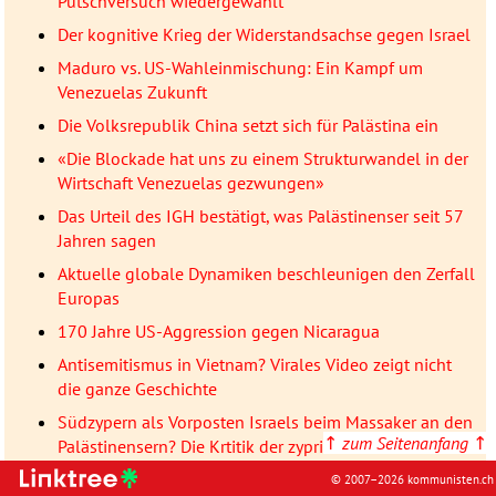
Putschversuch wiedergewählt
Der kognitive Krieg der Widerstandsachse gegen Israel
Maduro vs. US-Wahleinmischung: Ein Kampf um
Venezuelas Zukunft
Die Volksrepublik China setzt sich für Palästina ein
«Die Blockade hat uns zu einem Strukturwandel in der
Wirtschaft Venezuelas gezwungen»
Das Urteil des IGH bestätigt, was Palästinenser seit 57
Jahren sagen
Aktuelle globale Dynamiken beschleunigen den Zerfall
Europas
170 Jahre US-Aggression gegen Nicaragua
Antisemitismus in Vietnam? Virales Video zeigt nicht
die ganze Geschichte
Südzypern als Vorposten Israels beim Massaker an den
↑
zum Seitenanfang
↑
Palästinensern? Die Krtitik der zypriotischen Linken
Unterhauswahlen: Die Labour Party steht unter Druck
© 2007–2026 kommunisten.ch