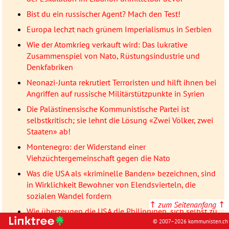
Bist du ein russischer Agent? Mach den Test!
Europa lechzt nach grünem Imperialismus in Serbien
Wie der Atomkrieg verkauft wird: Das lukrative
Zusammenspiel von Nato, Rüstungsindustrie und
Denkfabriken
Neonazi-Junta rekrutiert Terroristen und hilft ihnen bei
Angriffen auf russische Militärstützpunkte in Syrien
Die Palästinensische Kommunistische Partei ist
selbstkritisch; sie lehnt die Lösung «Zwei Völker, zwei
Staaten» ab!
Montenegro: der Widerstand einer
Viehzüchtergemeinschaft gegen die Nato
Was die USA als «kriminelle Banden» bezeichnen, sind
in Wirklichkeit Bewohner von Elendsvierteln, die
sozialen Wandel fordern
↑
zum Seitenanfang
↑
Wie überzeugen die USA die Philippinen, sich selbst zu
zerstören?
© 2007–2026 kommunisten.ch