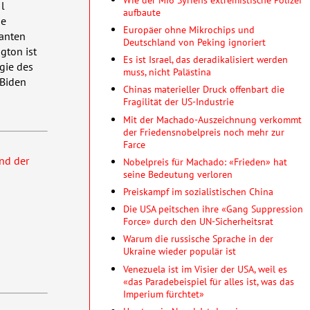
Il
aufbaute
ie
Europäer ohne Mikrochips und
danten
Deutschland von Peking ignoriert
gton ist
Es ist Israel, das deradikalisiert werden
gie des
muss, nicht Palästina
 Biden
Chinas materieller Druck offenbart die
Fragilität der US-Industrie
Mit der Machado-Auszeichnung verkommt
der Friedensnobelpreis noch mehr zur
Farce
und der
Nobelpreis für Machado: «Frieden» hat
seine Bedeutung verloren
Preiskampf im sozialistischen China
Die USA peitschen ihre «Gang Suppression
Force» durch den UN-Sicherheitsrat
Warum die russische Sprache in der
Ukraine wieder populär ist
Venezuela ist im Visier der USA, weil es
«das Paradebeispiel für alles ist, was das
Imperium fürchtet»