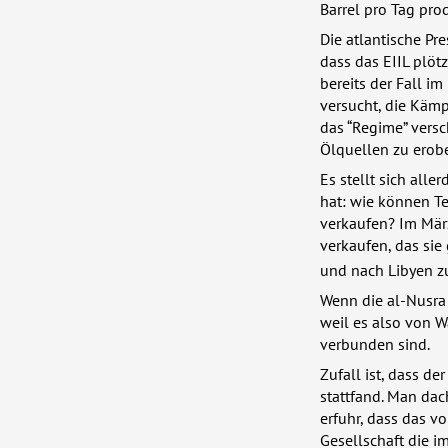
Barrel pro Tag pro
Die atlantische Pre
dass das
EIIL
plötz
bereits der Fall im
versucht, die Kämp
das “Regime” versc
Ölquellen zu erobe
Es stellt sich alle
hat: wie können T
verkaufen? Im März
verkaufen, das sie
und nach Libyen z
Wenn die al-Nusra
weil es also von 
verbunden sind.
Zufall ist, dass d
stattfand. Man dac
erfuhr, dass das v
Gesellschaft die i