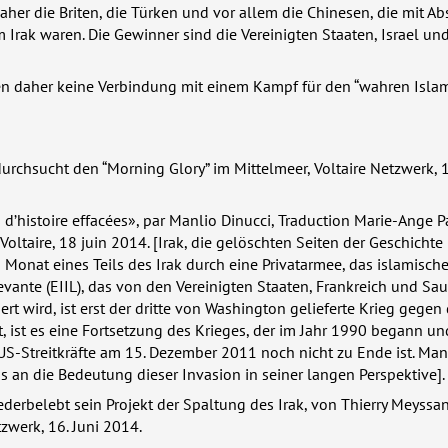
daher die Briten, die Türken und vor allem die Chinesen, die mit Ab
Irak waren. Die Gewinner sind die Vereinigten Staaten, Israel un
n daher keine Verbindung mit einem Kampf für den “wahren Islam
urchsucht den “Morning Glory” im Mittelmeer, Voltaire Netzwerk, 
s d’histoire effacées», par Manlio Dinucci, Traduction Marie-Ange Pat
oltaire, 18 juin 2014. [Irak, die gelöschten Seiten der Geschichte
 Monat eines Teils des Irak durch eine Privatarmee, das islamisch
evante (
EIIL
), das von den Vereinigten Staaten, Frankreich und Sau
t wird, ist erst der dritte von Washington gelieferte Krieg gegen 
, ist es eine Fortsetzung des Krieges, der im Jahr 1990 begann und
S-Streitkräfte am 15. Dezember 2011 noch nicht zu Ende ist. Man
ns an die Bedeutung dieser Invasion in seiner langen Perspektive].
derbelebt sein Projekt der Spaltung des Irak, von Thierry Meyssan
tzwerk, 16. Juni 2014.