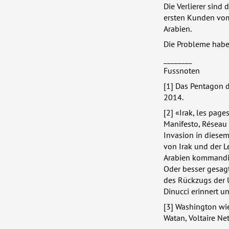
Die Verlierer sind 
ersten Kunden vom 
Arabien.
Die Probleme habe
________
Fussnoten
[1] Das Pentagon d
2014.
[2] «Irak, les page
Manifesto, Réseau V
Invasion in diesem
von Irak und der L
Arabien kommandier
Oder besser gesagt
des Rückzugs der U
Dinucci erinnert u
[3] Washington wie
Watan, Voltaire Ne