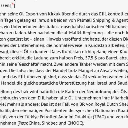
4
assen.[
]
ann seine Öl-Export von Kirkuk über die durch das
EIIL
kontrollie
gen Tagen gelang es ihm, die beiden von Palmali Shipping & Agen
r, ein Unternehmen des türkisch-aserbaidschanischen Milliardärs
yhan zu laden. Aber nachdem die al-Maliki-Regierung – die noch 
on gestürzt ist – einen Hinweis veröffentlicht hatte, der diesen D
eines der Unternehmen, die normalerweise in Kurdistan arbeiten, (
wagt, dieses Öl zu kaufen. Da es Kurdistan nicht gelang einen Käu
 bereit erklärt, die Ladung zum halben Preis, 57,5 $ pro Barrel, abz
hin seine “Geschäfte” macht. Zwei andere Tanker werden mit dem 
den. Die Tatsache, dass der Handel trotz Mangel an Absatz weiterge
n und das
EIIL
überzeugt sind, dass sie das Öl verkaufen werden 
r Handel die gleiche staatliche Unterstützung hat: Israel und Saudi
eilung des Irak wird natürlich die Karten der Neuordnung des Öls
urchbruchs von dem
EIIL
haben alle Öl-Unternehmen ihre Mitarbeit
iel mehr als andere: Das ist der Fall von BP, von Royal Dutch Shel
atib, den ehemaligen Präsidenten der syrischen Nationalen Koali
t), von der Türkiye Petrolleri Anonim Ortaklığı (
TPAO
) und von d
rnehmen (PetroChina, Sinopec und
CNOOC
).