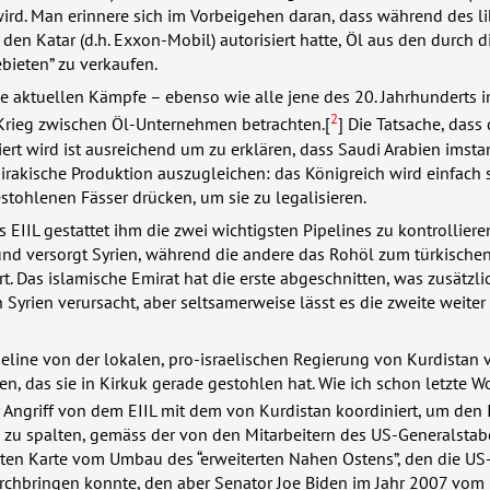
wird. Man erinnere sich im Vorbeigehen daran, dass während des l
den Katar (d.h. Exxon-Mobil) autorisiert hatte, Öl aus den durch di
ebieten” zu verkaufen.
e aktuellen Kämpfe – ebenso wie alle jene des 20. Jahrhunderts
2
 Krieg zwischen Öl-Unternehmen betrachten.[
] Die Tatsache, dass
ert wird ist ausreichend um zu erklären, dass Saudi Arabien imstan
rakische Produktion auszugleichen: das Königreich wird einfach 
stohlenen Fässer drücken, um sie zu legalisieren.
es
EIIL
gestattet ihm die zwei wichtigsten Pipelines zu kontrollieren
und versorgt Syrien, während die andere das Rohöl zum türkische
rt. Das islamische Emirat hat die erste abgeschnitten, was zusätzli
Syrien verursacht, aber seltsamerweise lässt es die zweite weiter
eline von der lokalen, pro-israelischen Regierung von Kurdistan 
en, das sie in Kirkuk gerade gestohlen hat. Wie ich schon letzte 
r Angriff von dem
EIIL
mit dem von Kurdistan koordiniert, um den I
n zu spalten, gemäss der von den Mitarbeitern des US-Generalstab
ten Karte vom Umbau des “erweiterten Nahen Ostens”, den die U
urchbringen konnte, den aber Senator Joe Biden im Jahr 2007 vom