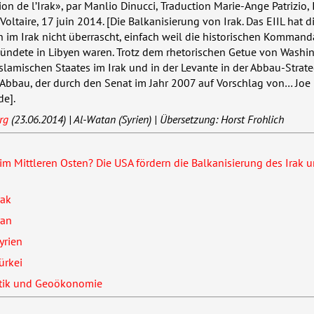
ion de l’Irak», par Manlio Dinucci, Traduction Marie-Ange Patrizio, 
Voltaire, 17 juin 2014. [Die Balkanisierung von Irak. Das
EIIL
hat d
n im Irak nicht überrascht, einfach weil die historischen Komman
ündete in Libyen waren. Trotz dem rhetorischen Getue von Washin
islamischen Staates im Irak und in der Levante in der Abbau-Strate
 Abbau, der durch den Senat im Jahr 2007 auf Vorschlag von… Joe
e].
rg
(23.06.2014) | Al-Watan (Syrien) | Übersetzung: Horst Frohlich
 im Mittleren Osten? Die
USA
fördern die Balkanisierung des Irak 
rak
ran
yrien
ürkei
itik und Geoökonomie