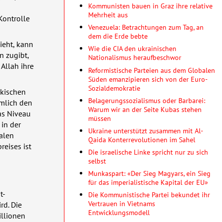
Kommunisten bauen in Graz ihre relative
Mehrheit aus
Kontrolle
Venezuela: Betrachtungen zum Tag, an
dem die Erde bebte
ieht, kann
Wie die CIA den ukrainischen
n zugibt,
Nationalismus heraufbeschwor
Allah ihre
Reformistische Parteien aus dem Globalen
Süden emanzipieren sich von der Euro-
Sozialdemokratie
akischen
Belagerungssozialismus oder Barbarei:
ämlich den
Warum wir an der Seite Kubas stehen
das Niveau
müssen
in der
Ukraine unterstützt zusammen mit Al-
kalen
Qaida Konterrevolutionen im Sahel
reises ist
Die israelische Linke spricht nur zu sich
selbst
Munkaspart: «Der Sieg Magyars, ein Sieg
für das imperialistische Kapital der EU»
t-
Die Kommunistische Partei bekundet ihr
Vertrauen in Vietnams
rd. Die
Entwicklungsmodell
illionen