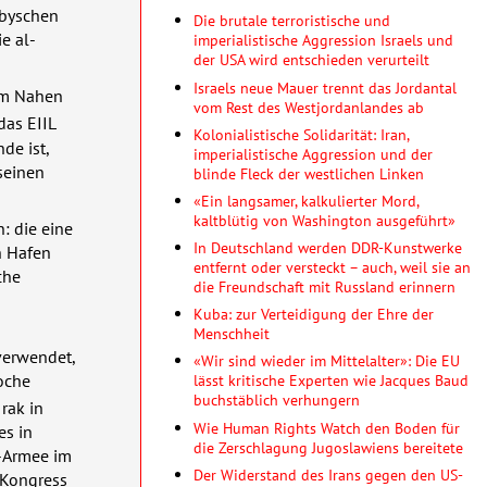
ibyschen
Die brutale terroristische und
e al-
imperialistische Aggression Israels und
der USA wird entschieden verurteilt
Israels neue Mauer trennt das Jordantal
 im Nahen
vom Rest des Westjordanlandes ab
 das
EIIL
Kolonialistische Solidarität: Iran,
de ist,
imperialistische Aggression und der
seinen
blinde Fleck der westlichen Linken
«Ein langsamer, kalkulierter Mord,
kaltblütig von Washington ausgeführt»
: die eine
In Deutschland werden DDR-Kunstwerke
n Hafen
entfernt oder versteckt – auch, weil sie an
che
die Freundschaft mit Russland erinnern
Kuba: zur Verteidigung der Ehre der
Menschheit
verwendet,
«Wir sind wieder im Mittelalter»: Die EU
Woche
lässt kritische Experten wie Jacques Baud
buchstäblich verhungern
rak in
Wie Human Rights Watch den Boden für
es in
die Zerschlagung Jugoslawiens bereitete
S-Armee im
Der Widerstand des Irans gegen den US-
 Kongress