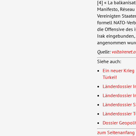
[4] « La balkanisat
Manifesto, Réseau 
Vereinigten Staate
formell
NATO
-Verb
die Offensive des 
Irak eingebunden,
angenommen wurd
Quelle:
voltairenet.o
Siehe auch:
Ein neuer Krieg
Türkei!
Länderdossier I
Länderdossier I
Länderdossier S
Länderdossier T
Dossier Geopol
zum Seitenanfang