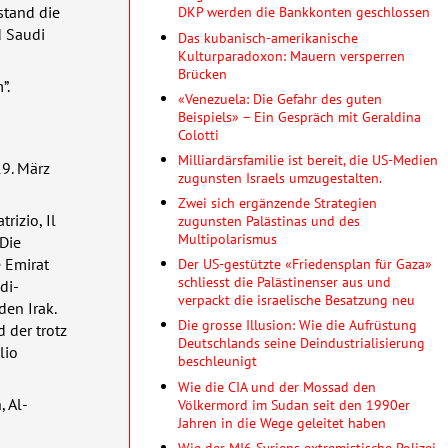
DKP werden die Bankkonten geschlossen
stand die
d Saudi
Das kubanisch-amerikanische
Kulturparadoxon: Mauern versperren
Brücken
”.
«Venezuela: Die Gefahr des guten
Beispiels» – Ein Gespräch mit Geraldina
Colotti
Milliardärsfamilie ist bereit, die US-Medien
19. März
zugunsten Israels umzugestalten.
Zwei sich ergänzende Strategien
rizio, Il
zugunsten Palästinas und des
Multipolarismus
 Die
Der US-gestützte «Friedensplan für Gaza»
e Emirat
schliesst die Palästinenser aus und
di-
verpackt die israelische Besatzung neu
den Irak.
Die grosse Illusion: Wie die Aufrüstung
 der trotz
Deutschlands seine Deindustrialisierung
lio
beschleunigt
Wie die CIA und der Mossad den
, Al-
Völkermord im Sudan seit den 1990er
Jahren in die Wege geleitet haben
Wie der MI6 Syriens extremistische Polizei