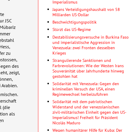
Imperialismus
Japans Verteidigungshaushalt von 58
rte
Milliarden US-Dollar
tur
JSC
Beschwichtigungspolitik
 Mübariz
Stürzt das US-Regime
immer
Destabilisierungsversuche in Burkina Faso
iebstahl
und imperialistische Aggression in
Hess,
Venezuela: zwei Fronten desselben
Krieges
fer zu
ustossen,
Strangulierende Sanktionen und
Farbrevolutionen: Wie der Westen Irans
Segen des
Souveränität über Jahrhunderte hinweg
ht, zeigt,
gestohlen hat
können,
Solidarität mit Venezuela: Gegen den
 Arabien.
kriminellen Versuch der USA, einen
Regimewechsel herbeizuführen
 mischen.
erschaft
Solidarität mit dem patriotischen
Widerstand und der venezolanischen
l (die
zivil-militärischen Einheit gegen den US-
tion als
Imperialismus! Freiheit für Präsident
en
Nicolás Maduro
Wegen humanitärer Hilfe für Kuba: Der