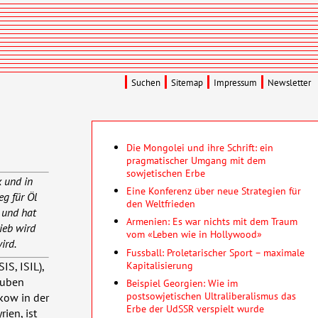
Suchen
Sitemap
Impressum
Newsletter
Die Mongolei und ihre Schrift: ein
pragmatischer Umgang mit dem
sowjetischen Erbe
k und in
Eine Konferenz über neue Strategien für
eg für Öl
den Weltfrieden
 und hat
Armenien: Es war nichts mit dem Traum
ieb wird
vom «Leben wie in Hollywood»
ird.
Fussball: Proletarischer Sport – maximale
Kapitalisierung
SIS
,
ISIL
),
auben
Beispiel Georgien: Wie im
postsowjetischen Ultraliberalismus das
kow in der
Erbe der UdSSR verspielt wurde
ien, ist