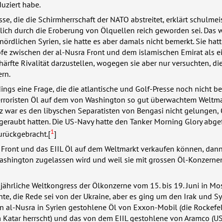
duziert habe.
sse, die die Schirmherrschaft der
NATO
abstreitet, erklärt schulmeis
lich durch die Eroberung von Ölquellen reich geworden sei. Das 
 nördlichen Syrien, sie hatte es aber damals nicht bemerkt. Sie ha
fe zwischen der al-Nusra Front und dem islamischen Emirat als e
härfte Rivalität darzustellen, wogegen sie aber nur versuchten, di
rn.
rdings eine Frage, die die atlantische und Golf-Presse noch nicht b
erroristen Öl auf dem von Washington so gut überwachtem Weltm
 war es den libyschen Separatisten von Bengasi nicht gelungen, 
 geraubt hatten. Die US-Navy hatte den Tanker Morning Glory abg
1
urückgebracht.[
]
 Front und das
EIIL
Öl auf dem Weltmarkt verkaufen können, dann 
Washington zugelassen wird und weil sie mit grossen Öl-Konzerne
er jährliche Weltkongress der Ölkonzerne vom 15. bis 19. Juni in M
hte, die Rede sei von der Ukraine, aber es ging um den Irak und S
on al-Nusra in Syrien gestohlene Öl von Exxon-Mobil (die Rockefel
m Katar herrscht) und das von dem
EIIL
gestohlene von Aramco (
U