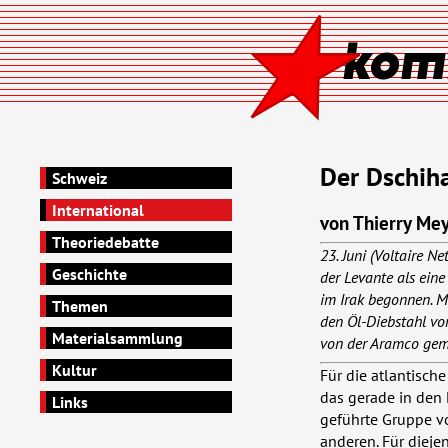
Der Dschih
Schweiz
International
von Thierry Me
Theoriedebatte
23. Juni (Voltaire 
Geschichte
der Levante als eine
im Irak begonnen. Mi
Themen
den Öl-Diebstahl von
Materialsammlung
von der Aramco gema
Kultur
Für die atlantische
das gerade in den
Links
geführte Gruppe v
anderen. Für dieje