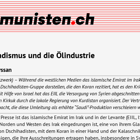
adismus und die Ölindustrie
yssan
Netzwerk) – Während die westlichen Medien das islamische Emirat im Ira
 Dschihadisten-Gruppe darstellen, die den Koran rezitiert, hat es den Kri
t Hilfe von Israel hat das
EIIL
die Versorgung von Syrien abgeschnitten
 Kirkuk durch die lokale Regierung von Kurdistan organisiert. Der Vertr
cht, die diese Umleitung als erhöhte “Saudi”-Produktion verschleiern w
 Presse ist das islamische Emirat im Irak und in der Levante (
EIIL
,
I
 Norden und Westen des Irak eingedrungen ist, eine von ihrem Gl
on Dschihadisten, mit dem Koran in einer Hand und der Kalaschni
nigen, die ihre Ausschreitungen ertragen haben, insbesondere in Syr