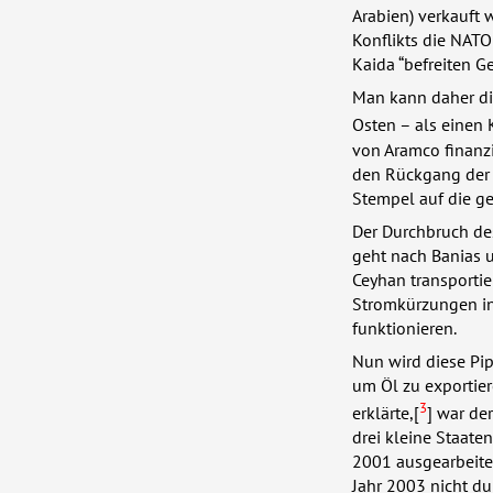
Arabien) verkauft 
Konflikts die
NATO
Kaida “befreiten G
Man kann daher di
Osten – als einen
von Aramco finanzi
den Rückgang der i
Stempel auf die ge
Der Durchbruch d
geht nach Banias 
Ceyhan transportie
Stromkürzungen in 
funktionieren.
Nun wird diese Pip
um Öl zu exportier
3
erklärte,[
] war de
drei kleine Staate
2001 ausgearbeite
Jahr 2003 nicht d