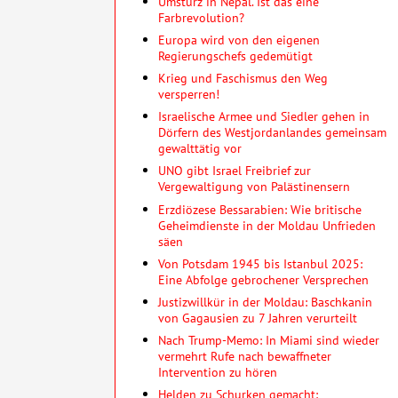
Umsturz in Nepal. Ist das eine
Farbrevolution?
Europa wird von den eigenen
Regierungschefs gedemütigt
Krieg und Faschismus den Weg
versperren!
Israelische Armee und Siedler gehen in
Dörfern des Westjordanlandes gemeinsam
gewalttätig vor
UNO gibt Israel Freibrief zur
Vergewaltigung von Palästinensern
Erzdiözese Bessarabien: Wie britische
Geheimdienste in der Moldau Unfrieden
säen
Von Potsdam 1945 bis Istanbul 2025:
Eine Abfolge gebrochener Versprechen
Justizwillkür in der Moldau: Baschkanin
von Gagausien zu 7 Jahren verurteilt
Nach Trump-Memo: In Miami sind wieder
vermehrt Rufe nach bewaffneter
Intervention zu hören
Helden zu Schurken gemacht: