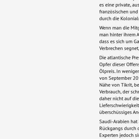
es eine private, a
französischen und 
durch die Kolonia
Wenn man die Mitg
man hinter ihrem A
dass es sich um Ga
Verbrechen segnet,
Die atlantische Pre
Opfer dieser Offen
Ölpreis. In wenigen
von September 2013
Nähe von Tikrit, be
Verbrauch, der sch
daher nicht auf di
Lieferschwierigkei
überschüssiges An
Saudi-Arabien hat
Rückgangs durch
Experten jedoch si