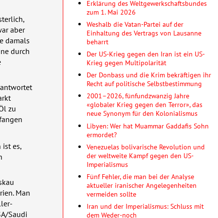
Erklärung des Weltgewerkschaftsbundes
zum 1. Mai 2026
terlich,
Weshalb die Vatan-Partei auf der
war aber
Einhaltung des Vertrags von Lausanne
tte damals
beharrt
ine durch
Der US-Krieg gegen den Iran ist ein US-
e
Krieg gegen Multipolarität
Der Donbass und die Krim bekräftigen ihr
Recht auf politische Selbstbestimmung
eantwortet
2001–2026, fünfundzwanzig Jahre
arkt
«globaler Krieg gegen den Terror», das
Öl zu
neue Synonym für den Kolonialismus
efangen
Libyen: Wer hat Muammar Gaddafis Sohn
ermordet?
ist es,
Venezuelas bolivarische Revolution und
der weltweite Kampf gegen den US-
n
Imperialismus
Fünf Fehler, die man bei der Analyse
oskau
aktueller iranischer Angelegenheiten
yrien. Man
vermeiden sollte
ler-
Iran und der Imperialismus: Schluss mit
SA
/Saudi
dem Weder-noch