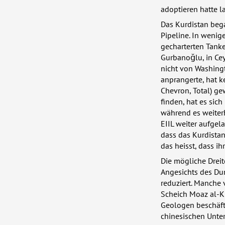
adoptieren hatte l
Das Kurdistan beg
Pipeline. In weni
gecharterten Tanke
Gurbanoğlu, in Ce
nicht von Washingt
anprangerte, hat k
Chevron, Total) ge
finden, hat es sich
während es weiter
EIIL
weiter aufgela
dass das Kurdista
das heisst, dass ih
Die mögliche Dreit
Angesichts des D
reduziert. Manche v
Scheich Moaz al-Kh
Geologen beschäftig
chinesischen Unte