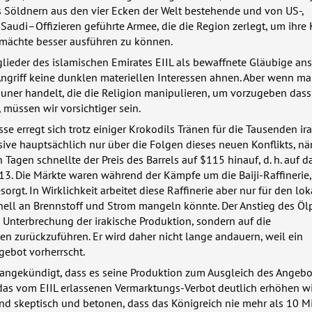
us Söldnern aus den vier Ecken der Welt bestehende und von US-,
Saudi–Offizieren geführte Armee, die die Region zerlegt, um ihre 
lmächte besser ausführen zu können.
lieder des islamischen Emirates
EIIL
als bewaffnete Gläubige ans
ngriff keine dunklen materiellen Interessen ahnen. Aber wenn ma
uner handelt, die die Religion manipulieren, um vorzugeben dass 
 müssen wir vorsichtiger sein.
sse erregt sich trotz einiger Krokodils Tränen für die Tausenden ir
sive hauptsächlich nur über die Folgen dieses neuen Konflikts, n
 Tagen schnellte der Preis des Barrels auf $115 hinauf, d. h. auf 
. Die Märkte waren während der Kämpfe um die Baiji-Raffinerie, 
sorgt. In Wirklichkeit arbeitet diese Raffinerie aber nur für den lo
nell an Brennstoff und Strom mangeln könnte. Der Anstieg des Ölp
e Unterbrechung der irakische Produktion, sondern auf die
ten zurückzuführen. Er wird daher nicht lange andauern, weil ein
gebot vorherrscht.
 angekündigt, dass es seine Produktion zum Ausgleich des Angebo
 das vom
EIIL
erlassenen Vermarktungs-Verbot deutlich erhöhen wi
nd skeptisch und betonen, dass das Königreich nie mehr als 10 M