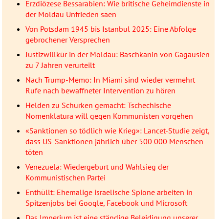
Erzdiözese Bessarabien: Wie britische Geheimdienste in
der Moldau Unfrieden säen
Von Potsdam 1945 bis Istanbul 2025: Eine Abfolge
gebrochener Versprechen
Justizwillkür in der Moldau: Baschkanin von Gagausien
zu 7 Jahren verurteilt
Nach Trump-Memo: In Miami sind wieder vermehrt
Rufe nach bewaffneter Intervention zu hören
Helden zu Schurken gemacht: Tschechische
Nomenklatura will gegen Kommunisten vorgehen
«Sanktionen so tödlich wie Krieg»: Lancet-Studie zeigt,
dass US-Sanktionen jährlich über 500 000 Menschen
töten
Venezuela: Wiedergeburt und Wahlsieg der
Kommunistischen Partei
Enthüllt: Ehemalige israelische Spione arbeiten in
Spitzenjobs bei Google, Facebook und Microsoft
Das Imperium ist eine ständige Beleidigung unserer