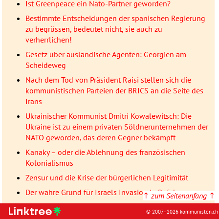
Ist Greenpeace ein Nato-Partner geworden?
Bestimmte Entscheidungen der spanischen Regierung
zu begrüssen, bedeutet nicht, sie auch zu
verherrlichen!
Gesetz über ausländische Agenten: Georgien am
Scheideweg
Nach dem Tod von Präsident Raisi stellen sich die
kommunistischen Parteien der BRICS an die Seite des
Irans
Ukrainischer Kommunist Dmitri Kowalewitsch: Die
Ukraine ist zu einem privaten Söldnerunternehmen der
NATO geworden, das deren Gegner bekämpft
Kanaky – oder die Ablehnung des französischen
Kolonialismus
Zensur und die Krise der bürgerlichen Legitimität
Der wahre Grund für Israels Invasion in Rafah
↑
zum Seitenanfang
↑
Warum Russlands Wirtschaft wächst
© 2007–2026 kommunisten.ch