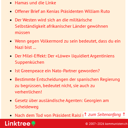
Hamas und die Linke
Offener Brief an Kenias Präsidenten William Ruto
Der Westen wird sich an die militärische
Selbständigkeit afrikanischer Länder gewöhnen
müssen
Wenn gegen Völkermord zu sein bedeutet, dass du ein
Nazi bist ...
Der Milei-Effekt: Der «Löwe» liquidiert Argentiniens
Suppenküchen
Ist Greenpeace ein Nato-Partner geworden?
Bestimmte Entscheidungen der spanischen Regierung
zu begrüssen, bedeutet nicht, sie auch zu
verherrlichen!
Gesetz über ausländische Agenten: Georgien am
Scheideweg
↑
zum Seitenanfang
↑
Nach dem Tod von Präsident Raisi stellen sich die
kommunistischen Parteien der BRICS an die Seite des
© 2007–2026 kommunisten.ch
Irans