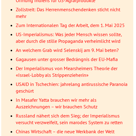
Öffnung Indiens für US-Agrarprodukte
Zollstreit: Das Herrenmenschendenken sticht nicht
mehr
Zum Internationalen Tag der Arbeit, dem 1. Mai 2025
US-Imperialismus: Was jeder Mensch wissen sollte,
aber durch die stille Propaganda verheimlicht wird
An welchem Grab wird Selenskij am 9. Mai beten?
Gagausen unter grosser Bedrängnis der EU-Mafia
Der Imperialismus von Mearsheimers Theorie der
«Israel-Lobby als Strippenzieherin»
USAID in Tschechien: jahrelang antirussische Paranoia
geschürt
In Masafer Yatta brauchen wir mehr als
Auszeichnungen – wir brauchen Schutz
Russland nähert sich dem Sieg; der Imperialismus
versucht verzweifelt, sein marodes System zu retten
Chinas Wirtschaft – die neue Werkbank der Welt