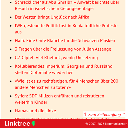
Schrecklicher als Abu Ghraib» – Anwalt berichtet über
Besuch in israelischem Gefangenenlager
Der Westen bringt Unglück nach Afrika
IWF-gesteuerte Politik löst in Kenia tödliche Proteste
aus
Haiti: Eine Carte Blanche für die Schwarzen Masken
3 Fragen über die Freilassung von Julian Assange
G7-Gipfel: Viel Rhetorik, wenig Umsetzung
Kollabierendes Imperium: Georgien und Russland
stellen Diplomatie wieder her
«Wie ist es zu rechtfertigen, für 4 Menschen über 200
andere Menschen zu töten?»
Syrien: SDF-Milizen entführen und rekrutieren
weiterhin Kinder
Hamas und die Linke
↑
zum Seitenanfang
↑
Offener Brief an Kenias Präsidenten William Ruto
© 2007–2026 kommunisten.ch
Der Westen wird sich an die militärische