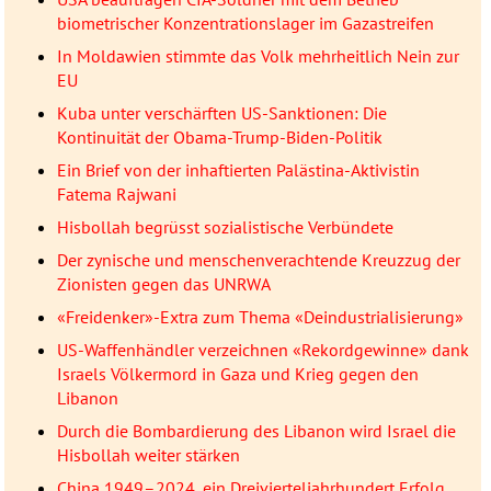
biometrischer Konzentrationslager im Gazastreifen
In Moldawien stimmte das Volk mehrheitlich Nein zur
EU
Kuba unter verschärften US-Sanktionen: Die
Kontinuität der Obama-Trump-Biden-Politik
Ein Brief von der inhaftierten Palästina-Aktivistin
Fatema Rajwani
Hisbollah begrüsst sozialistische Verbündete
Der zynische und menschenverachtende Kreuzzug der
Zionisten gegen das UNRWA
«Freidenker»-Extra zum Thema «Deindustrialisierung»
US-Waffenhändler verzeichnen «Rekordgewinne» dank
Israels Völkermord in Gaza und Krieg gegen den
Libanon
Durch die Bombardierung des Libanon wird Israel die
Hisbollah weiter stärken
China 1949–2024, ein Dreivierteljahrhundert Erfolg