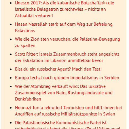
Unesco 2017: Als die kubanische Botschafterin die
israelische Delegatron zurechtwies – nichts an
Aktualität verloren!
Hasan Nasrallah starb auf dem Weg zur Befreiung
Palästinas
Wie die Zionisten versuchen, die Palästina-Bewegung
zu spalten
Scott Ritter: Israels Zusammenbruch steht angesichts
der Eskalation im Libanon unmittelbar bevor
Bist du ein russischer Agent? Mach den Test!
Europa lechzt nach grünem Imperialismus in Serbien
Wie der Atomkrieg verkauft wird: Das lukrative
Zusammenspiel von Nato, Rüstungsindustrie und
Denkfabriken
Neonazi-Junta rekrutiert Terroristen und hilft ihnen bei
Angriffen auf russische Militärstützpunkte in Syrien
Die Palästinensische Kommunistische Partei ist
selbstkritisch; sie lehnt die Lösung «Zwei Völker, zwei