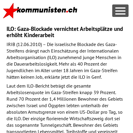
ILO: Gaza-Blockade vernichtet Arbeitsplätze und
erhöht Kinderarbeit
IRIB
(12.06.2010) – Die israelische Blockade des Gaza-
Streifens drängt nach Einschätzung der Internationalen
Arbeitsorganisation (
ILO
) zunehmend junge Menschen in
die Dauerarbeitslosigkeit. Mehr als 40 Prozent der
Jugendlichen im Alter unter 18 Jahren im Gaza-Streifen
hätten keinen Job, erklärte jetzt die
ILO
in Genf.
Laut dem
ILO
-Bericht beträgt die gesamte
Arbeitslosenquote im Gaza-Streifen knapp 39 Prozent.
Rund 70 Prozent der 1,4 Millionen Bewohner des Gebiets
zwischen Israel und Ögypten lebten unterhalb der
absoluten Armutsgrenze von einem US-Dollar pro Tag, so
die
ILO
. Der einzige florierende Wirtschaftszweig dort sei
das sogenannte Tunnelgeschäft. Bewohner des Gebiets
transportierten Lebensmittel, Treibstoffe und vereinzelt