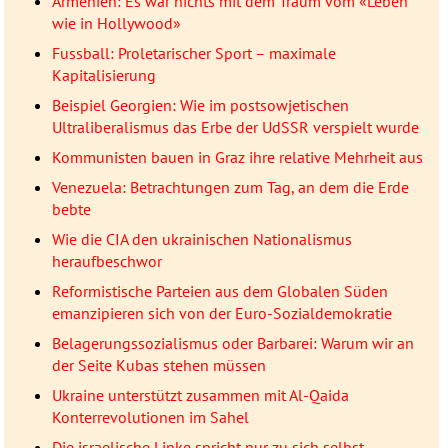
Armenien: Es war nichts mit dem Traum vom «Leben
wie in Hollywood»
Fussball: Proletarischer Sport – maximale
Kapitalisierung
Beispiel Georgien: Wie im postsowjetischen
Ultraliberalismus das Erbe der UdSSR verspielt wurde
Kommunisten bauen in Graz ihre relative Mehrheit aus
Venezuela: Betrachtungen zum Tag, an dem die Erde
bebte
Wie die CIA den ukrainischen Nationalismus
heraufbeschwor
Reformistische Parteien aus dem Globalen Süden
emanzipieren sich von der Euro-Sozialdemokratie
Belagerungssozialismus oder Barbarei: Warum wir an
der Seite Kubas stehen müssen
Ukraine unterstützt zusammen mit Al-Qaida
Konterrevolutionen im Sahel
Die israelische Linke spricht nur zu sich selbst