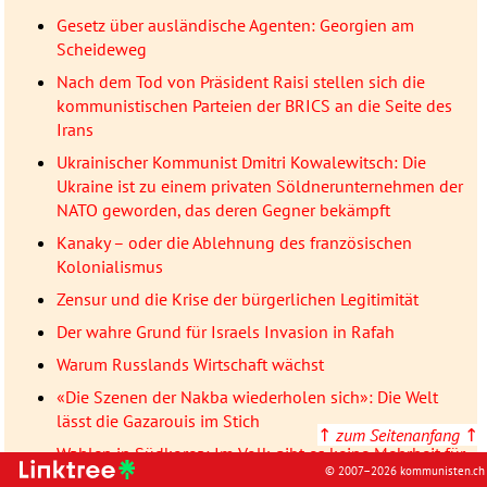
Gesetz über ausländische Agenten: Georgien am
Scheideweg
Nach dem Tod von Präsident Raisi stellen sich die
kommunistischen Parteien der BRICS an die Seite des
Irans
Ukrainischer Kommunist Dmitri Kowalewitsch: Die
Ukraine ist zu einem privaten Söldnerunternehmen der
NATO geworden, das deren Gegner bekämpft
Kanaky – oder die Ablehnung des französischen
Kolonialismus
Zensur und die Krise der bürgerlichen Legitimität
Der wahre Grund für Israels Invasion in Rafah
Warum Russlands Wirtschaft wächst
«Die Szenen der Nakba wiederholen sich»: Die Welt
lässt die Gazarouis im Stich
↑
zum Seitenanfang
↑
Wahlen in Südkorea: Im Volk gibt es keine Mehrheit für
© 2007–2026 kommunisten.ch
eine Nato-Gefolgschaft!