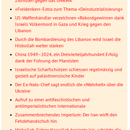
Zionisten gegen das UNRWA
«Freidenker»-Extra zum Thema «Deindustrialisierung»
US-Waffenhändler verzeichnen «Rekordgewinne» dank
Israels Völkermord in Gaza und Krieg gegen den
Libanon
Durch die Bombardierung des Libanon wird Israel die
Hisbollah weiter stärken
China 1949–2024, ein Dreivierteljahrhundert Erfolg
dank der Führung der Marxisten
Israelische Scharfschützen schiessen regelmässig und
gezielt auf palästinensische Kinder
Der Ex-Nato-Chef sagt endlich die «Wahrheit» über die
Ukraine
Aufruf zu einer antifaschistischen und
antiimperialistischen Internationale
Zusammenbrechendes Imperium: Der Iran wirft den
Fehdehandschuh hin
Hisbollah-Führer Nasrallah besiegte Isis, schützte die