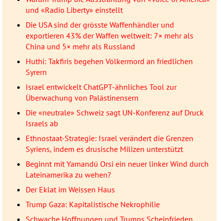
und «Radio Liberty» einstellt
Die USA sind der grösste Waffenhändler und
exportieren 43% der Waffen weltweit: 7× mehr als
China und 5× mehr als Russland
Huthi: Takfiris begehen Völkermord an friedlichen
Syrern
Israel entwickelt ChatGPT-ähnliches Tool zur
Überwachung von Palästinensern
Die «neutrale» Schweiz sagt UN-Konferenz auf Druck
Israels ab
Ethnostaat-Strategie: Israel verändert die Grenzen
Syriens, indem es drusische Milizen unterstützt
Beginnt mit Yamandú Orsi ein neuer linker Wind durch
Lateinamerika zu wehen?
Der Eklat im Weissen Haus
Trump Gaza: Kapitalistische Nekrophilie
Schwache Hoffnungen und Trumps Scheinfrieden