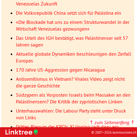
Venezuelas Zukunft
Die Volksrepublik China setzt sich für Palästina ein
«Die Blockade hat uns zu einem Strukturwandel in der
Wirtschaft Venezuelas gezwungen»
Das Urteil des IGH bestätigt, was Palästinenser seit 57
Jahren sagen
Aktuelle globale Dynamiken beschleunigen den Zerfall
Europas
170 Jahre US-Aggression gegen Nicaragua
Antisemitismus in Vietnam? Virales Video zeigt nicht
die ganze Geschichte
Südzypern als Vorposten Israels beim Massaker an den
Palästinensern? Die Krtitik der zypriotischen Linken
Unterhauswahlen: Die Labour Party steht unter Druck
von Links
↑
zum Seitenanfang
↑
Drittes Plenum der KPCh: Xi Jinping lädt dazu ein,
© 2007–2026 kommunisten.ch
«Selbstständigkeit zu kultivieren»