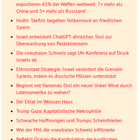
exportieren 43% der Waffen weltweit: 7× mehr als
China und 5× mehr als Russland
Huthi: Takfiris begehen Völkermord an friedlichen
Syrern
Israel entwickelt ChatGPT-ähnliches Tool zur
Überwachung von Palästinensern
Die «neutrale» Schweiz sagt UN-Konferenz auf Druck
Israels ab
Ethnostaat-Strategie: Israel verändert die Grenzen
Syriens, indem es drusische Milizen unterstützt
Beginnt mit Yamandú Orsi ein neuer linker Wind durch
Lateinamerika zu wehen?
Der Eklat im Weissen Haus
Trump Gaza: Kapitalistische Nekrophilie
Schwache Hoffnungen und Trumps Scheinfrieden
Wie der MI6 die «neutrale» Schweiz infiltrierte
Befiehlt Öcalan die Kapitulation der kurdischen