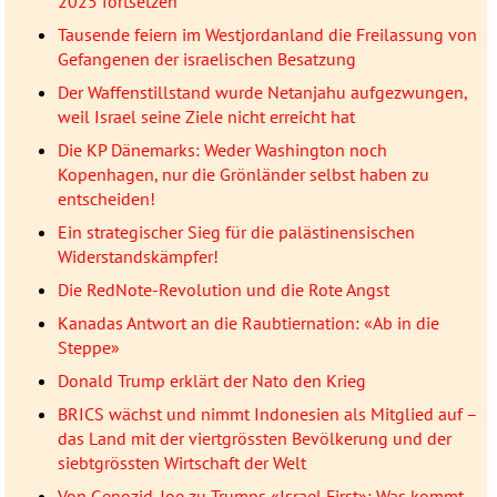
2025 fortsetzen
Tausende feiern im Westjordanland die Freilassung von
Gefangenen der israelischen Besatzung
Der Waffenstillstand wurde Netanjahu aufgezwungen,
weil Israel seine Ziele nicht erreicht hat
Die KP Dänemarks: Weder Washington noch
Kopenhagen, nur die Grönländer selbst haben zu
entscheiden!
Ein strategischer Sieg für die palästinensischen
Widerstandskämpfer!
Die RedNote-Revolution und die Rote Angst
Kanadas Antwort an die Raubtiernation: «Ab in die
Steppe»
Donald Trump erklärt der Nato den Krieg
BRICS wächst und nimmt Indonesien als Mitglied auf –
das Land mit der viertgrössten Bevölkerung und der
siebtgrössten Wirtschaft der Welt
Von Genozid-Joe zu Trumps «Israel First»: Was kommt