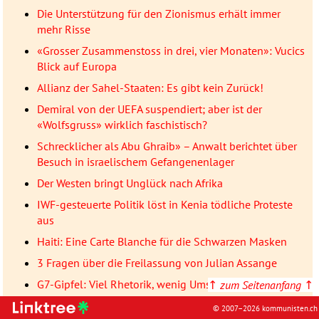
Die Unterstützung für den Zionismus erhält immer
mehr Risse
«Grosser Zusammenstoss in drei, vier Monaten»: Vucics
Blick auf Europa
Allianz der Sahel-Staaten: Es gibt kein Zurück!
Demiral von der UEFA suspendiert; aber ist der
«Wolfsgruss» wirklich faschistisch?
Schrecklicher als Abu Ghraib» – Anwalt berichtet über
Besuch in israelischem Gefangenenlager
Der Westen bringt Unglück nach Afrika
IWF-gesteuerte Politik löst in Kenia tödliche Proteste
aus
Haiti: Eine Carte Blanche für die Schwarzen Masken
3 Fragen über die Freilassung von Julian Assange
G7-Gipfel: Viel Rhetorik, wenig Umsetzung
↑
zum Seitenanfang
↑
Kollabierendes Imperium: Georgien und Russland
© 2007–2026 kommunisten.ch