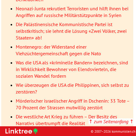
Neonazi-Junta rekrutiert Terroristen und hilft ihnen bei
Angriffen auf russische Militärstützpunkte in Syrien
Die Palästinensische Kommunistische Partei ist
selbstkritisch; sie lehnt die Lösung «Zwei Völker, zwei
Staaten» ab!
Montenegro: der Widerstand einer
Viehzüchtergemeinschaft gegen die Nato
Was die USA als «kriminelle Banden» bezeichnen, sind
in Wirklichkeit Bewohner von Elendsvierteln, die
sozialen Wandel fordern
Wie überzeugen die USA die Philippinen, sich selbst zu
zerstören?
Mörderischer israelischer Angriff in Dschenin: 33 Tote –
70 Prozent der Strassen mutwillig zerstört
Die westliche Art Krieg zu führen – Der Besitz des
↑
zum Seitenanfang
↑
Narrativs übertrumpft die Realität
Der russische Batzen und seine Tücken
© 2007–2026 kommunisten.ch