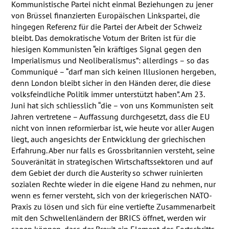
Kommunistische Partei nicht einmal Beziehungen zu jener
von Brüssel finanzierten Europäischen Linkspartei, die
hingegen Referenz für die Partei der Arbeit der Schweiz
bleibt. Das demokratische Votum der Briten ist für die
hiesigen Kommunisten “ein kräftiges Signal gegen den
Imperialismus und Neoliberalismus”: allerdings – so das
Communiqué – “darf man sich keinen Illusionen hergeben,
denn London bleibt sicher in den Händen derer, die diese
volksfeindliche Politik immer unterstützt haben”. Am 23.
Juni hat sich schliesslich “die – von uns Kommunisten seit
Jahren vertretene – Auffassung durchgesetzt, dass die EU
nicht von innen reformierbar ist, wie heute vor aller Augen
liegt, auch angesichts der Entwicklung der griechischen
Erfahrung. Aber nur falls es Grossbritannien versteht, seine
Souveränität in strategischen Wirtschaftssektoren und auf
dem Gebiet der durch die Austerity so schwer ruinierten
sozialen Rechte wieder in die eigene Hand zu nehmen, nur
wenn es ferner versteht, sich von der kriegerischen
NATO
-
Praxis zu lösen und sich für eine vertiefte Zusammenarbeit
mit den Schwellenländern der
BRICS
öffnet, werden wir
sagen können, dass der Brexit ein Element des Fortschritts