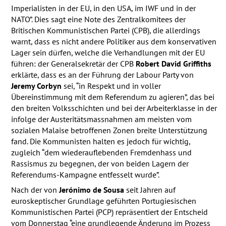
Imperialisten in der EU, in den
USA
, im
IWF
und in der
NATO
”. Dies sagt eine Note des Zentralkomitees der
Britischen Kommunistischen Partei (
CPB
), die allerdings
warnt, dass es nicht andere Politiker aus dem konservativen
Lager sein dürfen, welche die Verhandlungen mit der EU
führen: der Generalsekretär der
CPB
Robert David Griffiths
erklärte, dass es an der Führung der Labour Party von
Jeremy Corbyn
sei, “in Respekt und in voller
Übereinstimmung mit dem Referendum zu agieren”, das bei
den breiten Volksschichten und bei der Arbeiterklasse in der
infolge der Austeritätsmassnahmen am meisten vom
sozialen Malaise betroffenen Zonen breite Unterstützung
fand. Die Kommunisten halten es jedoch für wichtig,
zugleich “dem wiederauflebenden Fremdenhass und
Rassismus zu begegnen, der von beiden Lagern der
Referendums-Kampagne entfesselt wurde”.
Nach der von
Jerónimo de Sousa
seit Jahren auf
euroskeptischer Grundlage geführten Portugiesischen
Kommunistischen Partei (
PCP
) repräsentiert der Entscheid
vom Donnerstag “eine grundlegende Änderung im Prozess