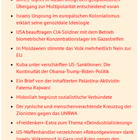
Übergang zur Multipolarität entscheidend voran
Israels Ursprung im europäischen Kolonialismus
erklärt seine genozidale Ideologie
USA beauftragen CIA-Söldner mit dem Betrieb
biometrischer Konzentrationslager im Gazastreifen
In Moldawien stimmte das Volk mehrheitlich Nein zur
EU
Kuba unter verschärften US-Sanktionen: Die
Kontinuität der Obama-Trump-Biden-Politik
Ein Brief von der inhaftierten Palästina-Aktivistin
Fatema Rajwani
Hisbollah begrüsst sozialistische Verbündete
Der zynische und menschenverachtende Kreuzzug der
Zionisten gegen das UNRWA
«Freidenker»-Extra zum Thema «Deindustrialisierung»
US-Waffenhändler verzeichnen «Rekordgewinne» dank
Israels Völkermord in Gaza und Krieg gegen den