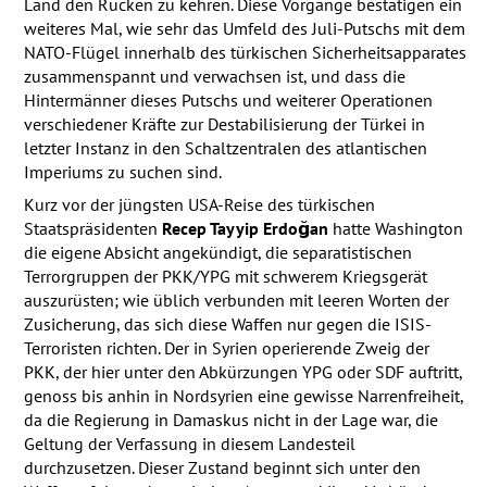
Land den Rücken zu kehren. Diese Vorgänge bestätigen ein
weiteres Mal, wie sehr das Umfeld des Juli-Putschs mit dem
NATO
-Flügel innerhalb des türkischen Sicherheitsapparates
zusammenspannt und verwachsen ist, und dass die
Hintermänner dieses Putschs und weiterer Operationen
verschiedener Kräfte zur Destabilisierung der Türkei in
letzter Instanz in den Schaltzentralen des atlantischen
Imperiums zu suchen sind.
Kurz vor der jüngsten
USA
-Reise des türkischen
Staatspräsidenten
Recep Tayyip Erdoğan
hatte Washington
die eigene Absicht angekündigt, die separatistischen
Terrorgruppen der
PKK
/YPG mit schwerem Kriegsgerät
auszurüsten; wie üblich verbunden mit leeren Worten der
Zusicherung, das sich diese Waffen nur gegen die
ISIS
-
Terroristen richten. Der in Syrien operierende Zweig der
PKK
, der hier unter den Abkürzungen
YPG
oder
SDF
auftritt,
genoss bis anhin in Nordsyrien eine gewisse Narrenfreiheit,
da die Regierung in Damaskus nicht in der Lage war, die
Geltung der Verfassung in diesem Landesteil
durchzusetzen. Dieser Zustand beginnt sich unter den