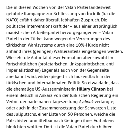
Die in diesen Wochen von der Vatan Partei landesweit
geführte Kampagne zur Schliessung von İncirlik (für die
NATO
) erfährt daher überall lebhaften Zuspruch. Die
politische Interventionskraft der – aus einer ursprünglich
maoistischen Arbeiterpartei hervorgegangenen – Vatan
Partei in der Türkei kann wegen der Verzerrungen des
türkischen Wahlsystems durch eine 10%-Hürde nicht
anhand ihres (geringen) Wähleranteils eingefangen werden.
Wie sehr die Autorität dieser Formation aber sowohl im
fortschrittlichen (proletarischen, linkspatriotischen, anti-
imperialistischen) Lager als auch von der Gegenseite
anerkannt wird, widerspiegelt sich tausendfach in der
türkischen und internationalen Politik. So etwa darin, dass
die ehemalige US-Aussenministerin
HIllary Clinton
bei
einem Besuch in Ankara von der türkischen Regierung ein
Verbot der parteinahen Tageszeitung
Aydınlık
verlangte;
oder auch in der Zusammensetzung der Schwarzen Liste
des Juliputschs, einer Liste von 50 Personen, welche die
Putschisten unmittelbar nach Gelingen ihres Vorhabens
hinrichten wollten. Dort ist die Vatan Partei durch ihren