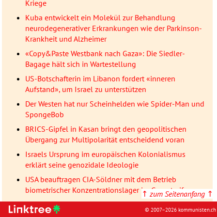
Kriege
Kuba entwickelt ein Molekül zur Behandlung
neurodegenerativer Erkrankungen wie der Parkinson-
Krankheit und Alzheimer
«Copy&Paste Westbank nach Gaza»: Die Siedler-
Bagage hält sich in Wartestellung
US-Botschafterin im Libanon fordert «inneren
Aufstand», um Israel zu unterstützen
Der Westen hat nur Scheinhelden wie Spider-Man und
SpongeBob
BRICS-Gipfel in Kasan bringt den geopolitischen
Übergang zur Multipolarität entscheidend voran
Israels Ursprung im europäischen Kolonialismus
erklärt seine genozidale Ideologie
USA beauftragen CIA-Söldner mit dem Betrieb
biometrischer Konzentrationslager im Gazastreifen
↑
zum Seitenanfang
↑
In Moldawien stimmte das Volk mehrheitlich Nein zur
© 2007–2026 kommunisten.ch
EU