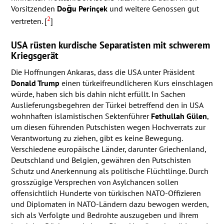
Vorsitzenden
Doğu Perinçek
und weitere Genossen gut
2
vertreten. [
]
USA
rüsten kurdische Separatisten mit schwerem
Kriegsgerät
Die Hoffnungen Ankaras, dass die
USA
unter Präsident
Donald Trump
einen türkeifreundlicheren Kurs einschlagen
würde, haben sich bis dahin nicht erfüllt. In Sachen
Auslieferungsbegehren der Türkei betreffend den in
USA
wohnhaften islamistischen Sektenführer
Fethullah Gülen
,
um diesen führenden Putschisten wegen Hochverrats zur
Verantwortung zu ziehen, gibt es keine Bewegung.
Verschiedene europäische Länder, darunter Griechenland,
Deutschland und Belgien, gewähren den Putschisten
Schutz und Anerkennung als politische Flüchtlinge. Durch
grosszügige Versprechen von Asylchancen sollen
offensichtlich Hunderte von türkischen
NATO
-Offizieren
und Diplomaten in
NATO
-Ländern dazu bewogen werden,
sich als Verfolgte und Bedrohte auszugeben und ihrem