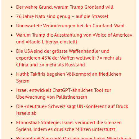
Der wahre Grund, warum Trump Grönland will
76 Jahre Nato sind genug – auf die Strasse!
Unerwartete Veränderungen bei der Grönland-Wahl
Warum Trump die Ausstrahlung von «Voice of America»
und «Radio Liberty» einstellt
Die USA sind der grösste Waffenhändler und
exportieren 43% der Waffen weltweit: 7× mehr als
China und 5× mehr als Russland
Huthi: Takfiris begehen Völkermord an friedlichen
Syrern
Israel entwickelt ChatGPT-ähnliches Tool zur
Überwachung von Palästinensern
Die «neutrale» Schweiz sagt UN-Konferenz auf Druck
Israels ab
Ethnostaat-Strategie: Israel verändert die Grenzen
Syriens, indem es drusische Milizen unterstützt
Beginnt mit Yamandú Orsi ein neuer linker Wind durch