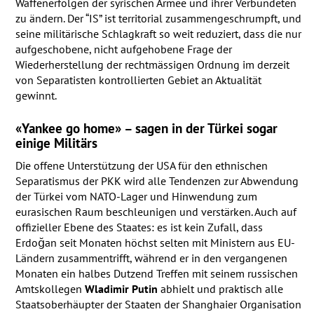
Waffenerfolgen der syrischen Armee und ihrer Verbündeten
zu ändern. Der “IS” ist territorial zusammengeschrumpft, und
seine militärische Schlagkraft so weit reduziert, dass die nur
aufgeschobene, nicht aufgehobene Frage der
Wiederherstellung der rechtmässigen Ordnung im derzeit
von Separatisten kontrollierten Gebiet an Aktualität
gewinnt.
«Yankee go home» – sagen in der Türkei sogar
einige Militärs
Die offene Unterstützung der
USA
für den ethnischen
Separatismus der
PKK
wird alle Tendenzen zur Abwendung
der Türkei vom
NATO
-Lager und Hinwendung zum
eurasischen Raum beschleunigen und verstärken. Auch auf
offizieller Ebene des Staates: es ist kein Zufall, dass
Erdoğan seit Monaten höchst selten mit Ministern aus EU-
Ländern zusammentrifft, während er in den vergangenen
Monaten ein halbes Dutzend Treffen mit seinem russischen
Amtskollegen
Wladimir Putin
abhielt und praktisch alle
Staatsoberhäupter der Staaten der Shanghaier Organisation