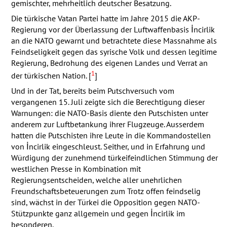
gemischter, mehrheitlich deutscher Besatzung.
Die türkische Vatan Partei hatte im Jahre 2015 die
AKP
-
Regierung vor der Überlassung der Luftwaffenbasis İncirlik
an die
NATO
gewarnt und betrachtete diese Massnahme als
Feindseligkeit gegen das syrische Volk und dessen legitime
Regierung, Bedrohung des eigenen Landes und Verrat an
1
der türkischen Nation. [
]
Und in der Tat, bereits beim Putschversuch vom
vergangenen 15. Juli zeigte sich die Berechtigung dieser
Warnungen: die
NATO
-Basis diente den Putschisten unter
anderem zur Luftbetankung ihrer Flugzeuge. Ausserdem
hatten die Putschisten ihre Leute in die Kommandostellen
von İncirlik eingeschleust. Seither, und in Erfahrung und
Würdigung der zunehmend türkeifeindlichen Stimmung der
westlichen Presse in Kombination mit
Regierungsentscheiden, welche aller unehrlichen
Freundschaftsbeteuerungen zum Trotz offen feindselig
sind, wächst in der Türkei die Opposition gegen
NATO
-
Stützpunkte ganz allgemein und gegen İncirlik im
besonderen.