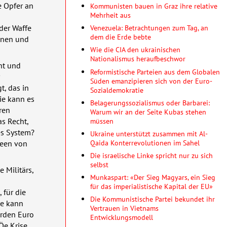
e Opfer an
Kommunisten bauen in Graz ihre relative
Mehrheit aus
 der Waffe
Venezuela: Betrachtungen zum Tag, an
dem die Erde bebte
Zonen und
Wie die CIA den ukrainischen
Nationalismus heraufbeschwor
ht und
Reformistische Parteien aus dem Globalen
Süden emanzipieren sich von der Euro-
t, das in
Sozialdemokratie
ie kann es
Belagerungssozialismus oder Barbarei:
ren
Warum wir an der Seite Kubas stehen
müssen
as Recht,
es System?
Ukraine unterstützt zusammen mit Al-
Qaida Konterrevolutionen im Sahel
meen von
Die israelische Linke spricht nur zu sich
selbst
 Militärs,
Munkaspart: «Der Sieg Magyars, ein Sieg
für das imperialistische Kapital der EU»
 für die
Die Kommunistische Partei bekundet ihr
ie kann
Vertrauen in Vietnams
arden Euro
Entwicklungsmodell
Öe Krise