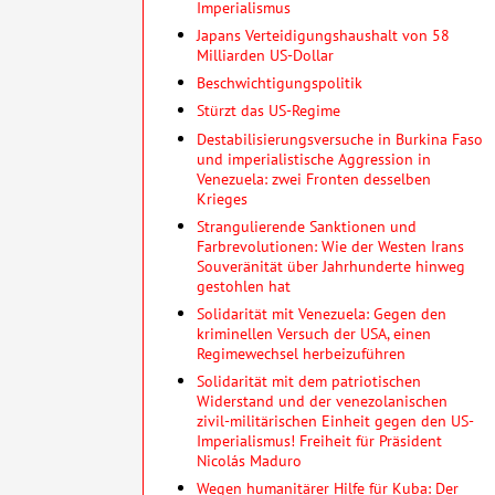
Imperialismus
Japans Verteidigungshaushalt von 58
Milliarden US-Dollar
Beschwichtigungspolitik
Stürzt das US-Regime
Destabilisierungsversuche in Burkina Faso
und imperialistische Aggression in
Venezuela: zwei Fronten desselben
Krieges
Strangulierende Sanktionen und
Farbrevolutionen: Wie der Westen Irans
Souveränität über Jahrhunderte hinweg
gestohlen hat
Solidarität mit Venezuela: Gegen den
kriminellen Versuch der USA, einen
Regimewechsel herbeizuführen
Solidarität mit dem patriotischen
Widerstand und der venezolanischen
zivil-militärischen Einheit gegen den US-
Imperialismus! Freiheit für Präsident
Nicolás Maduro
Wegen humanitärer Hilfe für Kuba: Der