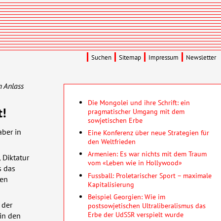
Suchen
Sitemap
Impressum
Newsletter
 Anlass
Die Mongolei und ihre Schrift: ein
t!
pragmatischer Umgang mit dem
sowjetischen Erbe
aber in
Eine Konferenz über neue Strategien für
den Weltfrieden
Armenien: Es war nichts mit dem Traum
 Diktatur
vom «Leben wie in Hollywood»
s das
Fussball: Proletarischer Sport – maximale
hen
Kapitalisierung
Beispiel Georgien: Wie im
 der
postsowjetischen Ultraliberalismus das
Erbe der UdSSR verspielt wurde
 in den