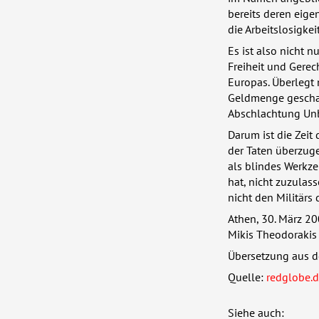
bereits deren eige
die Arbeitslosigke
Es ist also nicht 
Freiheit und Gerec
Europas. Überlegt 
Geldmenge geschaff
Abschlachtung Unb
Darum ist die Zeit 
der Taten überzug
als blindes Werkze
hat, nicht zuzulas
nicht den Militärs
Athen, 30. März 2
Mikis Theodorakis
Übersetzung aus d
Quelle:
redglobe.
Siehe auch: