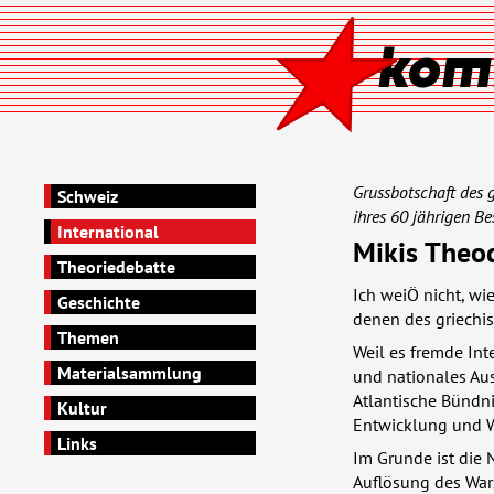
Grussbotschaft des 
Schweiz
ihres 60 jährigen Be
International
Mikis Theo
Theoriedebatte
Ich weiÖ nicht, wi
Geschichte
denen des griechis
Themen
Weil es fremde Inte
Materialsammlung
und nationales Au
Atlantische Bündni
Kultur
Entwicklung und W
Links
Im Grunde ist die
Auflösung des Wars