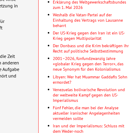
Erklärung des Weltgewerkschaftsbundes
etzung in
zum 1. Mai 2026
Weshalb die Vatan-Partei auf der
Einhaltung des Vertrags von Lausanne
für
beharrt
ft
Der US-Krieg gegen den Iran ist ein US-
Krieg gegen Multipolarität
Der Donbass und die Krim bekräftigen ihr
Recht auf politische Selbstbestimmung
die Zeit
2001–2026, fünfundzwanzig Jahre
m anderen
«globaler Krieg gegen den Terror», das
ie Aufgabe
neue Synonym für den Kolonialismus
ehört und
Libyen: Wer hat Muammar Gaddafis Sohn
ermordet?
Venezuelas bolivarische Revolution und
der weltweite Kampf gegen den US-
Imperialismus
Fünf Fehler, die man bei der Analyse
aktueller iranischer Angelegenheiten
vermeiden sollte
Iran und der Imperialismus: Schluss mit
dem Weder-noch