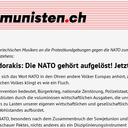
griechischen Musikers an die Protestkundgebungen gegen die
NATO
zum
stehens:
dorakis: Die
NATO
gehört aufgelöst! Jetz
e sich das Wort
NATO
in den Ohren andere Völker Europas anhört, 
chen Volkes klingt es wie ein Fluch.
rvention bedeutet, Bürgerkrieg, nationale Zerstörung, Polizeistaat,
sbluten durch die voluminösen wirtschaftlichen Ausgaben, die un
s zu Lasten unserer eigenen wirtschaftlichen und gesellschaftlic
ohlstandes aufbürdet.
NATO
, besonders nach dem Zusammenbruch der Sowjetunion und
chauer Paktes, nichts anderes als ein Disziplinierungsinstrument