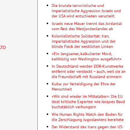
Die brutale terroristische und
imperialistische Aggression Israels und
der USA wird entschieden verurteilt
Israels neue Mauer trennt das Jordantal
vom Rest des Westjordanlandes ab
Kolonialistische Solidarität: Iran,
imperialistische Aggression und der
blinde Fleck der westlichen Linken
ATO
«Ein langsamer, kalkulierter Mord,
kaltblütig von Washington ausgeführt»
In Deutschland werden DDR-Kunstwerke
entfernt oder versteckt – auch, weil sie an
die Freundschaft mit Russland erinnern
Kuba: zur Verteidigung der Ehre der
Menschheit
«Wir sind wieder im Mittelalter»: Die EU
lässt kritische Experten wie Jacques Baud
buchstäblich verhungern
Wie Human Rights Watch den Boden für
die Zerschlagung Jugoslawiens bereitete
Der Widerstand des Irans gegen den US-