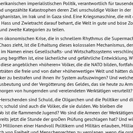
ikanischen imperialistischen Politik, verantwortlich für tausend
 ungezählte Katastrophen deren Ziel unschuldige Völker in der
fghanistan, im Irak und in Gaza sind. Eine Kriegsmaschine, die mit
 Hass und Zwietracht darauf beharrt, die Welt in gute und böse 
 und zweite Kategorien zu teilen.
efen ökonomischen Krise, die in schnellem Rhythmus die Supermac
s Chaos zieht, ist die Erhaltung dieses kolossalen Mechanismus, der
 im Namen eines Gesellschafts- und Wirtschaftssystems verschling
ung begriffen ist, eine lächerliche und gefährliche Entwicklung. W
 diese angeblichen »höheren« Völker, die die
NATO
bilden, fortfah
rträten die freie und von daher »höherwertige« Welt und hätten d
lker zu bestrafen und ihnen ihr System aufzuzwingen? Und welch
Ausbeutung und der Vergötterung des Geldes, das sie heute zu Ar
morgen von hungernden und verelendeten Werktätigen verurteilt?
 Herrschenden sind Schuld, die Oligarchen und die Politiker und die
n; schuld sind auch die Völker, die sie dulden. Wo bleiben die
o ist die flammende Jugend? Wo sind die Armeen der Werktätigen,
reits jetzt die Stunde der groÖen Prüfung geschlagen hat? Und w
 Millionen einer Handvoll Politikern und Militärs erlauben, Milli
h von Freiheit und Menschenrechten zu verplanen, wenn die gro