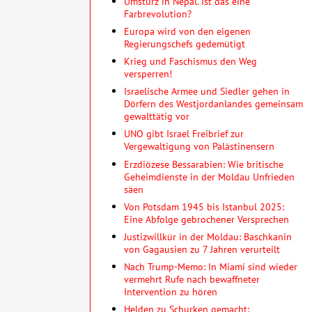
Umsturz in Nepal. Ist das eine
Farbrevolution?
Europa wird von den eigenen
Regierungschefs gedemütigt
Krieg und Faschismus den Weg
versperren!
Israelische Armee und Siedler gehen in
Dörfern des Westjordanlandes gemeinsam
gewalttätig vor
UNO gibt Israel Freibrief zur
Vergewaltigung von Palästinensern
Erzdiözese Bessarabien: Wie britische
Geheimdienste in der Moldau Unfrieden
säen
Von Potsdam 1945 bis Istanbul 2025:
Eine Abfolge gebrochener Versprechen
Justizwillkür in der Moldau: Baschkanin
von Gagausien zu 7 Jahren verurteilt
Nach Trump-Memo: In Miami sind wieder
vermehrt Rufe nach bewaffneter
Intervention zu hören
Helden zu Schurken gemacht: