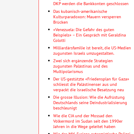
DKP werden die Bankkonten geschlossen
Das kubanisch-amerikanische
Kulturparadoxon: Mauern versperren
Brücken
«Venezuela: Die Gefahr des guten
Beispiels» – Ein Gespräch mit Geraldina
Colotti
Milliardärsfamilie ist bereit, die US-Medien
zugunsten Israels umzugestalten.
Zwei sich ergänzende Strategien
zugunsten Palästinas und des
Multipolarismus
Der US-gestützte «Friedensplan für Gaza»
schliesst die Palästinenser aus und
verpackt die israelische Besatzung neu
Die grosse Illusion: Wie die Aufrüstung
Deutschlands seine Deindustrialisierung
beschleunigt
Wie die CIA und der Mossad den
Völkermord im Sudan seit den 1990er
Jahren in die Wege geleitet haben
Wie der MI6 Syriens extremistische Polizei