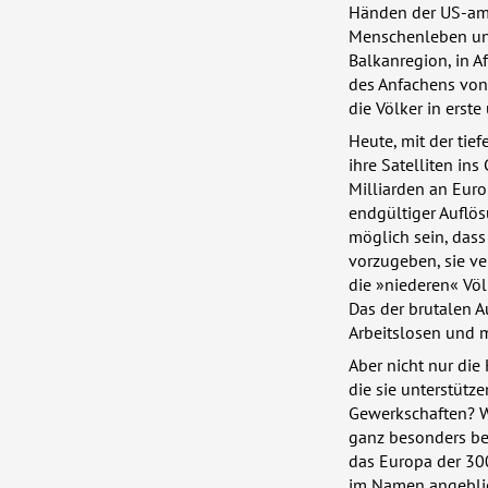
Händen der US-amer
Menschenleben und
Balkanregion, in A
des Anfachens von
die Völker in erste
Heute, mit der ti
ihre Satelliten in
Milliarden an Euro
endgültiger Auflös
möglich sein, dass
vorzugeben, sie ve
die »niederen« Vö
Das der brutalen 
Arbeitslosen und 
Aber nicht nur die
die sie unterstütze
Gewerkschaften? W
ganz besonders be
das Europa der 300
im Namen angeblic