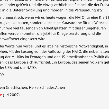
ne Länder geiÖelt und die einzig verbliebene Freiheit die der Freis
it, in die Unterentwicklung und morgen in die Verelendung ist?
nur unmoralisch, wenn wir es heute wagen, die
NATO
für eine Kraft 
htigkeit zu halten, sondern auch eine Katastrophe für die Wirtscha
nur, wie viel tausende von Arbeitsplätzen mit dieser ungeheuren
en werden könnten, die jetzt für Kriege, Zerstörung und die
ewaffneter eingesetzt wird.
der Worte nun vorbei und es ist eine historische Notwendigkeit, in 
ehen. Mit der Losung von der Auflösung der
NATO
, die neben alle
ug der Militärs im Pentagon und der US-amerikanischen Politik d
sen, dass Europa sich aufrichtet. Ein Europa, das seinen Völkern g
 der
USA
und der
NATO
.
009
em Griechischen: Heike Schrader, Athen
de
(1.4.2009)