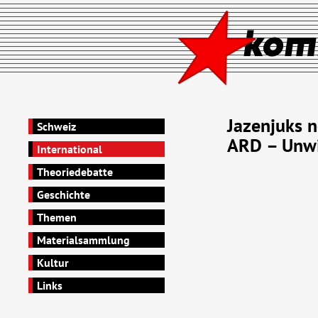
Jazenjuks n
Schweiz
ARD – Unw
International
Theoriedebatte
Geschichte
Themen
Materialsammlung
Kultur
Links