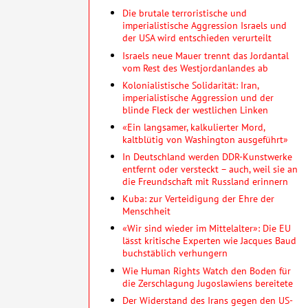
Die brutale terroristische und
imperialistische Aggression Israels und
der USA wird entschieden verurteilt
Israels neue Mauer trennt das Jordantal
vom Rest des Westjordanlandes ab
Kolonialistische Solidarität: Iran,
imperialistische Aggression und der
blinde Fleck der westlichen Linken
«Ein langsamer, kalkulierter Mord,
kaltblütig von Washington ausgeführt»
In Deutschland werden DDR-Kunstwerke
entfernt oder versteckt – auch, weil sie an
die Freundschaft mit Russland erinnern
Kuba: zur Verteidigung der Ehre der
Menschheit
«Wir sind wieder im Mittelalter»: Die EU
lässt kritische Experten wie Jacques Baud
buchstäblich verhungern
Wie Human Rights Watch den Boden für
die Zerschlagung Jugoslawiens bereitete
Der Widerstand des Irans gegen den US-