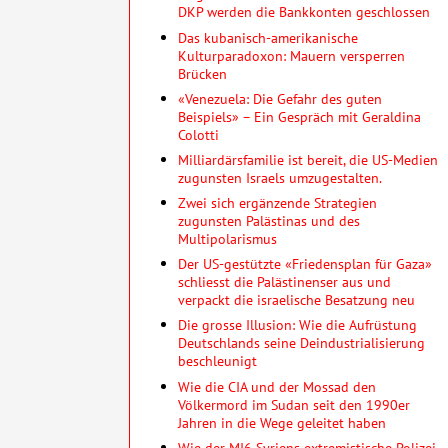
DKP werden die Bankkonten geschlossen
Das kubanisch-amerikanische
Kulturparadoxon: Mauern versperren
Brücken
«Venezuela: Die Gefahr des guten
Beispiels» – Ein Gespräch mit Geraldina
Colotti
Milliardärsfamilie ist bereit, die US-Medien
zugunsten Israels umzugestalten.
Zwei sich ergänzende Strategien
zugunsten Palästinas und des
Multipolarismus
Der US-gestützte «Friedensplan für Gaza»
schliesst die Palästinenser aus und
verpackt die israelische Besatzung neu
Die grosse Illusion: Wie die Aufrüstung
Deutschlands seine Deindustrialisierung
beschleunigt
Wie die CIA und der Mossad den
Völkermord im Sudan seit den 1990er
Jahren in die Wege geleitet haben
Wie der MI6 Syriens extremistische Polizei