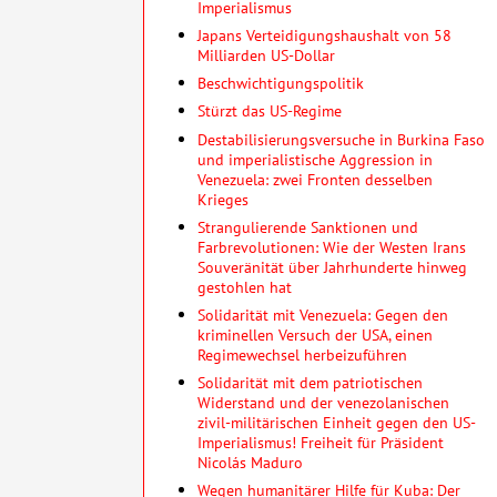
Imperialismus
Japans Verteidigungshaushalt von 58
Milliarden US-Dollar
Beschwichtigungspolitik
Stürzt das US-Regime
Destabilisierungsversuche in Burkina Faso
und imperialistische Aggression in
Venezuela: zwei Fronten desselben
Krieges
Strangulierende Sanktionen und
Farbrevolutionen: Wie der Westen Irans
Souveränität über Jahrhunderte hinweg
gestohlen hat
Solidarität mit Venezuela: Gegen den
kriminellen Versuch der USA, einen
Regimewechsel herbeizuführen
Solidarität mit dem patriotischen
Widerstand und der venezolanischen
zivil-militärischen Einheit gegen den US-
Imperialismus! Freiheit für Präsident
Nicolás Maduro
Wegen humanitärer Hilfe für Kuba: Der