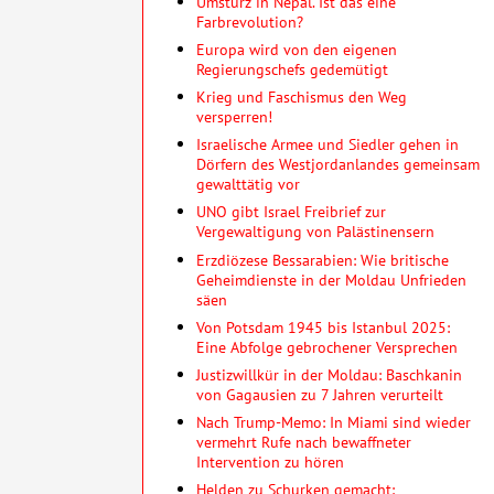
Umsturz in Nepal. Ist das eine
Farbrevolution?
Europa wird von den eigenen
Regierungschefs gedemütigt
Krieg und Faschismus den Weg
versperren!
Israelische Armee und Siedler gehen in
Dörfern des Westjordanlandes gemeinsam
gewalttätig vor
UNO gibt Israel Freibrief zur
Vergewaltigung von Palästinensern
Erzdiözese Bessarabien: Wie britische
Geheimdienste in der Moldau Unfrieden
säen
Von Potsdam 1945 bis Istanbul 2025:
Eine Abfolge gebrochener Versprechen
Justizwillkür in der Moldau: Baschkanin
von Gagausien zu 7 Jahren verurteilt
Nach Trump-Memo: In Miami sind wieder
vermehrt Rufe nach bewaffneter
Intervention zu hören
Helden zu Schurken gemacht: