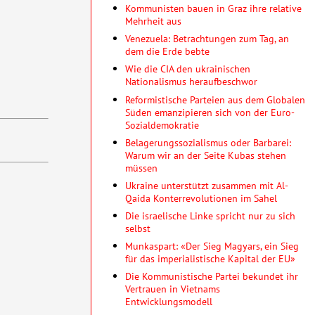
Kommunisten bauen in Graz ihre relative
Mehrheit aus
Venezuela: Betrachtungen zum Tag, an
dem die Erde bebte
Wie die CIA den ukrainischen
Nationalismus heraufbeschwor
Reformistische Parteien aus dem Globalen
Süden emanzipieren sich von der Euro-
Sozialdemokratie
Belagerungssozialismus oder Barbarei:
Warum wir an der Seite Kubas stehen
müssen
Ukraine unterstützt zusammen mit Al-
Qaida Konterrevolutionen im Sahel
Die israelische Linke spricht nur zu sich
selbst
Munkaspart: «Der Sieg Magyars, ein Sieg
für das imperialistische Kapital der EU»
Die Kommunistische Partei bekundet ihr
Vertrauen in Vietnams
Entwicklungsmodell