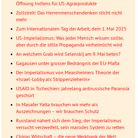
Öffnung Indiens für US-Agrarprodukte
Zollstreit: Das Herrenmenschendenken sticht nicht
mehr
Zum Internationalen Tag der Arbeit, dem 1. Mai 2025
US-Imperialismus: Was jeder Mensch wissen sollte,
aber durch die stille Propaganda verheimlicht wird
An welchem Grab wird Selenskij am 9. Mai beten?
Gagausen unter grosser Bedrängnis der EU-Mafia
Der Imperialismus von Mearsheimers Theorie der
«Israel-Lobby als Strippenzieherin»
USAID in Tschechien: jahrelang antirussische Paranoia
geschürt
In Masafer Yatta brauchen wir mehr als
Auszeichnungen – wir brauchen Schutz
Russland nähert sich dem Sieg; der Imperialismus
versucht verzweifelt, sein marodes System zu retten
Chinas Wirtschaft – die neue Werkbank der Welt