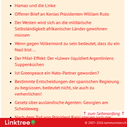
Hamas und die Linke
Offener Brief an Kenias Präsidenten William Ruto
Der Westen wird sich an die militärische
Selbständigkeit afrikanischer Länder gewöhnen
müssen
Wenn gegen Völkermord zu sein bedeutet, dass du ein
Nazi bist ...
Der Milei-Effekt: Der «Löwe» liquidiert Argentiniens
Suppenküchen
Ist Greenpeace ein Nato-Partner geworden?
Bestimmte Entscheidungen der spanischen Regierung
zu begrüssen, bedeutet nicht, sie auch zu
verherrlichen!
Gesetz über ausländische Agenten: Georgien am
Scheideweg
↑
zum Seitenanfang
↑
Nach dem Tod von Präsident Raisi stellen sich die
kommunistischen Parteien der BRICS an die Seite des
© 2007–2026 kommunisten.ch