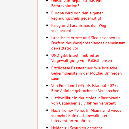
Umsturz in Nepal. Ist das eine
Farbrevolution?
Europa wird von den eigenen
Regierungschefs gedemütigt
Krieg und Faschismus den Weg
versperren!
Israelische Armee und Siedler gehen in
Dörfern des Westjordanlandes gemeinsam
gewalttätig vor
UNO gibt Israel Freibrief zur
Vergewaltigung von Palästinensern
Erzdiözese Bessarabien: Wie britische
Geheimdienste in der Moldau Unfrieden
säen
Von Potsdam 1945 bis Istanbul 2025:
Eine Abfolge gebrochener Versprechen
Justizwillkür in der Moldau: Baschkanin
von Gagausien zu 7 Jahren verurteilt
Nach Trump-Memo: In Miami sind wieder
vermehrt Rufe nach bewaffneter
Intervention zu hören
Helden zu Schurken gemacht: