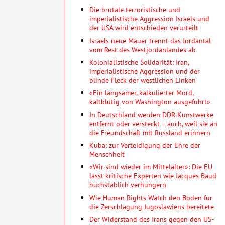
Die brutale terroristische und
imperialistische Aggression Israels und
der USA wird entschieden verurteilt
Israels neue Mauer trennt das Jordantal
vom Rest des Westjordanlandes ab
Kolonialistische Solidarität: Iran,
imperialistische Aggression und der
blinde Fleck der westlichen Linken
«Ein langsamer, kalkulierter Mord,
kaltblütig von Washington ausgeführt»
In Deutschland werden DDR-Kunstwerke
entfernt oder versteckt – auch, weil sie an
die Freundschaft mit Russland erinnern
Kuba: zur Verteidigung der Ehre der
Menschheit
«Wir sind wieder im Mittelalter»: Die EU
lässt kritische Experten wie Jacques Baud
buchstäblich verhungern
Wie Human Rights Watch den Boden für
die Zerschlagung Jugoslawiens bereitete
Der Widerstand des Irans gegen den US-