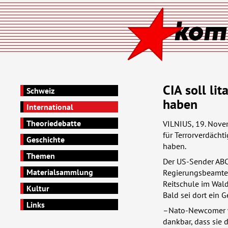
CIA soll li
Schweiz
haben
International
Theoriedebatte
VILNIUS
, 19. Nove
für Terrorverdächti
Geschichte
haben.
Themen
Der US-Sender
AB
Materialsammlung
Regierungsbeamte
Reitschule im Wald
Kultur
Bald sei dort ein 
Links
–Nato-Newcomer wa
dankbar, dass sie 