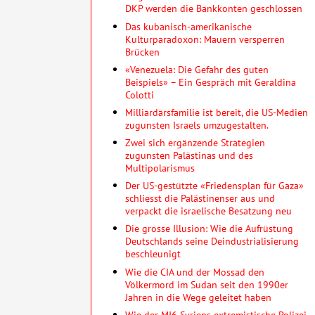
DKP werden die Bankkonten geschlossen
Das kubanisch-amerikanische
Kulturparadoxon: Mauern versperren
Brücken
«Venezuela: Die Gefahr des guten
Beispiels» – Ein Gespräch mit Geraldina
Colotti
Milliardärsfamilie ist bereit, die US-Medien
zugunsten Israels umzugestalten.
Zwei sich ergänzende Strategien
zugunsten Palästinas und des
Multipolarismus
Der US-gestützte «Friedensplan für Gaza»
schliesst die Palästinenser aus und
verpackt die israelische Besatzung neu
Die grosse Illusion: Wie die Aufrüstung
Deutschlands seine Deindustrialisierung
beschleunigt
Wie die CIA und der Mossad den
Völkermord im Sudan seit den 1990er
Jahren in die Wege geleitet haben
Wie der MI6 Syriens extremistische Polizei