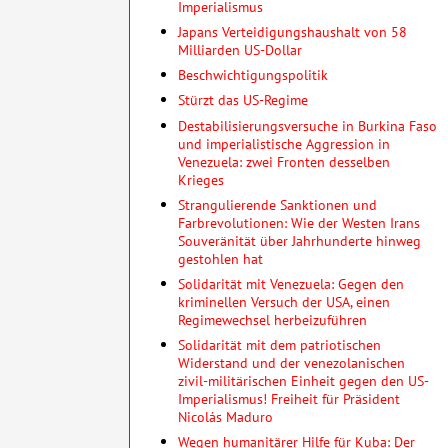
Imperialismus
Japans Verteidigungshaushalt von 58
Milliarden US-Dollar
Beschwichtigungspolitik
Stürzt das US-Regime
Destabilisierungsversuche in Burkina Faso
und imperialistische Aggression in
Venezuela: zwei Fronten desselben
Krieges
Strangulierende Sanktionen und
Farbrevolutionen: Wie der Westen Irans
Souveränität über Jahrhunderte hinweg
gestohlen hat
Solidarität mit Venezuela: Gegen den
kriminellen Versuch der USA, einen
Regimewechsel herbeizuführen
Solidarität mit dem patriotischen
Widerstand und der venezolanischen
zivil-militärischen Einheit gegen den US-
Imperialismus! Freiheit für Präsident
Nicolás Maduro
Wegen humanitärer Hilfe für Kuba: Der