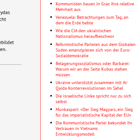
Kommunisten bauen in Graz ihre relative
Mehrheit aus
vydas
Venezuela: Betrachtungen zum Tag, an
cht
dem die Erde bebte
Wie die CIA den ukrainischen
Nationalismus heraufbeschwor
ebildet
Reformistische Parteien aus dem Globalen
en.
Süden emanzipieren sich von der Euro-
Sozialdemokratie
Belagerungssozialismus oder Barbarei:
Warum wir an der Seite Kubas stehen
müssen
Ukraine unterstützt zusammen mit Al-
Qaida Konterrevolutionen im Sahel
Die israelische Linke spricht nur zu sich
selbst
Munkaspart: «Der Sieg Magyars, ein Sieg
für das imperialistische Kapital der EU»
Die Kommunistische Partei bekundet ihr
Vertrauen in Vietnams
Entwicklungsmodell