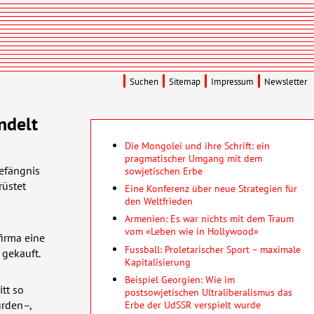
Suchen
Sitemap
Impressum
Newsletter
ndelt
Die Mongolei und ihre Schrift: ein
pragmatischer Umgang mit dem
efängnis
sowjetischen Erbe
rüstet
Eine Konferenz über neue Strategien für
den Weltfrieden
Armenien: Es war nichts mit dem Traum
vom «Leben wie in Hollywood»
irma eine
Fussball: Proletarischer Sport – maximale
 gekauft.
Kapitalisierung
Beispiel Georgien: Wie im
tt so
postsowjetischen Ultraliberalismus das
Erbe der UdSSR verspielt wurde
ürden–,