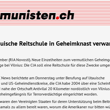
tauische Reitschule in Geheimknast verwa
mber (
RIA
Novosti). Neue Einzelheiten zum vermutlichen Geheimg
ge bei Vilnius: Die
CIA
soll eine Reitschule für diese Zwecke umge
C
News berichtete am Donnerstag unter Berufung auf litauische
 und US-Geheimdienstkreise, die
CIA
habe 2004 über eine Scheinf
 nahe der Ortschaft Antivilai 20 Kilometer nordöstlich von Vilnius
Geheimgefängnis für Terrorverdächtige eingerichtet worden.
ren den Vereinigten Staaten für deren Unterstützung beim Beitri
damals zu allem bereit waren, worum die Amerikaner nur bitten w